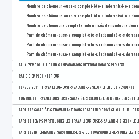
Nombre de chômeur-euse-s complet-ète-s indemnisé-e-s demand
Nombre de chômeur-euse-s complet-ète-s indemnisé-e-s demande
Nombre de chômeurs complets indemnisés demandeurs d'emploi 
Part de chômeur-euse-s complet-ète-s indemnisé-e-s demandeur
Part de chômeur-euse-s complet-ète-s indemnisé-e-s demandeur-
Part de chômeur-euse-s complet-ète-s indemnisé-e-s demandeur
TAUX D'EMPLOI BIT POUR COMPARAISONS INTERNATIONALES PAR SEXE
Disponible par :
Commune - Arrondissement - Province - Bassin EFE - Zone de pol
RATIO D'EMPLOI INTÉRIEUR
Taux d'emploi BIT des 20-64 ans
Disponible par :
Commune - Arrondissement - Province - Bassin EFE - Zone de pol
CENSUS 2011 : TRAVAILLEUR-EUSE-S SALARIÉ-E-S SELON LE LIEU DE RÉSIDENCE
Taux d'emploi BIT des hommes 20-64 ans
Ratio d'emploi intérieur
Disponible par :
Commune - Arrondissement - Province - Bassin EFE - Zone de poli
NOMBRE DE TRAVAILLEURS-EUSES SALARIÉ-E-S SELON LE LIEU DE RÉSIDENCE ET L
Taux d'emploi BIT des femmes de 20-64 ans
CENSUS 2011 : Nombre de travailleurs salariés
Disponible par :
Commune - Arrondissement - Province - Bassin EFE - Zone de pol
PART DES SALARIÉ-E-S TRAVAILLANT DANS LE SECTEUR PRIVÉ SELON LE LIEU DE 
CENSUS 2011 : Nombre de travailleurs salariés : hommes
Nombre total de travailleurs-euses salarié-e-s
Disponible par :
Commune - Arrondissement - Province - Bassin EFE - Zone de pol
PART DE TEMPS PARTIEL CHEZ LES TRAVAILLEUR-EUSE-S SALARIÉ-E-S SELON LE LI
CENSUS 2011 : Nombre de travailleurs salariés : femmes
Nombre d'hommes travailleurs salariés
Part des travailleur-euse-s salarié-e-s travaillant dans le sec
Disponible par :
Commune - Arrondissement - Province - Bassin EFE - Zone de pol
PART DES INTÉRIMAIRES, SAISONNIER-ÈRE-S OU OCCASIONNEL-LE-S CHEZ LES TRAV
Nombre de femmes travailleuses salariées
Part des travailleur-euse-s salarié-e-s travaillant dans le sec