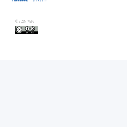
Nombre d'ETP SICE de femmes de moins de 25 ans
Nombre d'ETP SICE de femmes : de 25 à 49 ans
© 2025: IWEPS
Nombre d'ETP SICE de femmes de 50 ans et plus
Nombre total d'ETP SICE de femmes
Nombre d'ETP SICE d'hommes de moins de 25 ans
Nombre d'ETP SICE d'hommes de 25 à 49 ans
Nombre d'ETP SICE d'hommes de 50 ans et plus
Nombre total d'ETP SICE d'hommes