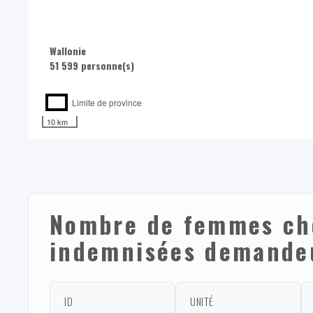
Wallonie
51 599 personne(s)
Limite de province
10 km
Nombre de femmes ch
indemnisées demandeu
ID
UNITÉ