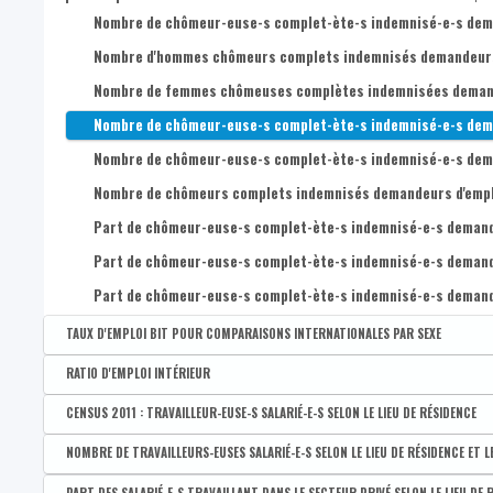
Taux de chômage administratif des 25-49 ans
Taux de chômage de très très longue durée (5 ans et plus)
Part des demandeur-euse-s d'emploi inoccupé-e-s (DEI) de long
Taux de chômage BIT des 20-64 ans
Nombre de chômeur-euse-s complet-ète-s indemnisé-e-s deman
Taux de chômage administratif des 50-64 ans
Part des demandeur-euse-s d'emploi inoccupé-e-s (DEI) de très
Taux de chômage BIT des hommes de 15-64 ans
Nombre d'hommes chômeurs complets indemnisés demandeurs d
Taux de chômage administratif des 15-19 ans
Taux de chômage BIT des femmes de 15-64 ans
Nombre de femmes chômeuses complètes indemnisées demande
Nombre de chômeur-euse-s complet-ète-s indemnisé-e-s demand
Nombre de chômeur-euse-s complet-ète-s indemnisé-e-s demande
Nombre de chômeurs complets indemnisés demandeurs d'emploi 
Part de chômeur-euse-s complet-ète-s indemnisé-e-s demandeur
Part de chômeur-euse-s complet-ète-s indemnisé-e-s demandeur-
Part de chômeur-euse-s complet-ète-s indemnisé-e-s demandeur
TAUX D'EMPLOI BIT POUR COMPARAISONS INTERNATIONALES PAR SEXE
Disponible par :
Commune - Arrondissement - Province - Bassin EFE - Zone de pol
RATIO D'EMPLOI INTÉRIEUR
Taux d'emploi BIT des 20-64 ans
Disponible par :
Commune - Arrondissement - Province - Bassin EFE - Zone de pol
CENSUS 2011 : TRAVAILLEUR-EUSE-S SALARIÉ-E-S SELON LE LIEU DE RÉSIDENCE
Taux d'emploi BIT des hommes 20-64 ans
Ratio d'emploi intérieur
Disponible par :
Commune - Arrondissement - Province - Bassin EFE - Zone de poli
NOMBRE DE TRAVAILLEURS-EUSES SALARIÉ-E-S SELON LE LIEU DE RÉSIDENCE ET L
Taux d'emploi BIT des femmes de 20-64 ans
CENSUS 2011 : Nombre de travailleurs salariés
Disponible par :
Commune - Arrondissement - Province - Bassin EFE - Zone de pol
PART DES SALARIÉ-E-S TRAVAILLANT DANS LE SECTEUR PRIVÉ SELON LE LIEU DE 