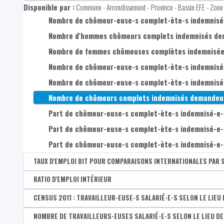
Taux d'emploi administratif des 50-64 ans
CENSUS 2011 : Taux de chômage administratif des 25-
Taux de chômage administratif des 15-24 ans
Taux de chômage de longue durée (1 ans et plus)
Part des demandeur-euse-s d'emploi inoccupé-e-s (DEI
Disponible par :
Commune - Arrondissement - Province - Bassin EFE - Zone 
Taux de chômage BIT des 15-64 ans
Nombre de chômeur-euse-s complet-ète-s indemnisé-e
CENSUS 2011 : Taux de chômage administratif des 50-
Taux de chômage administratif des 25-49 ans
Taux de chômage de très très longue durée (5 ans et 
Part des demandeur-euse-s d'emploi inoccupé-e-s (DEI)
Taux de chômage BIT des 20-64 ans
Nombre d'hommes chômeurs complets indemnisés dema
Taux de chômage administratif des 50-64 ans
Part des demandeur-euse-s d'emploi inoccupé-e-s (DEI)
Taux de chômage BIT des hommes de 15-64 ans
Nombre de femmes chômeuses complètes indemnisées 
Taux de chômage administratif des 15-19 ans
Taux de chômage BIT des femmes de 15-64 ans
Nombre de chômeur-euse-s complet-ète-s indemnisé-e-
Nombre de chômeur-euse-s complet-ète-s indemnisé-e-s
Nombre de chômeurs complets indemnisés demandeurs d'
Part de chômeur-euse-s complet-ète-s indemnisé-e-s d
Part de chômeur-euse-s complet-ète-s indemnisé-e-s d
Part de chômeur-euse-s complet-ète-s indemnisé-e-s d
TAUX D'EMPLOI BIT POUR COMPARAISONS INTERNATIONALES PAR 
Disponible par :
RATIO D'EMPLOI INTÉRIEUR
Commune - Arrondissement - Province - Bassin EFE - Zone 
Taux d'emploi BIT des 20-64 ans
Disponible par :
CENSUS 2011 : TRAVAILLEUR-EUSE-S SALARIÉ-E-S SELON LE LIEU
Commune - Arrondissement - Province - Bassin EFE - Zone 
Taux d'emploi BIT des hommes 20-64 ans
Ratio d'emploi intérieur
Disponible par :
NOMBRE DE TRAVAILLEURS-EUSES SALARIÉ-E-S SELON LE LIEU DE
Commune - Arrondissement - Province - Bassin EFE - Zone d