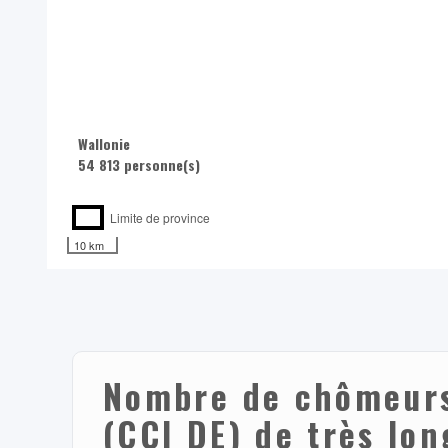
Wallonie
54 813 personne(s)
Limite de province
10 km
Nombre de chômeurs
(CCI DE) de très lon