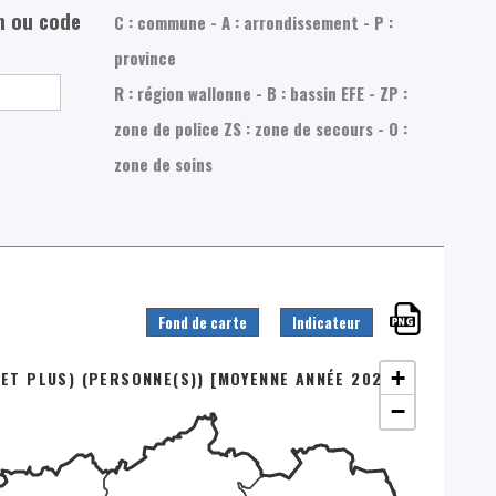
m ou code
C : commune - A : arrondissement - P :
province
R : région wallonne - B : bassin EFE - ZP :
zone de police
ZS : zone de secours - O :
zone de soins
Fond de carte
Indicateur
+
ET PLUS) (PERSONNE(S)) [MOYENNE ANNÉE 2025]
−