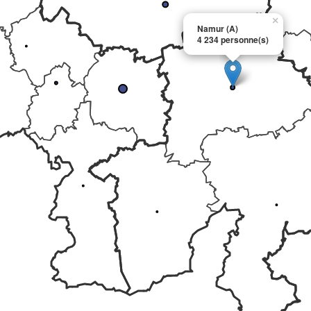
×
Namur (A)
4 234 personne(s)