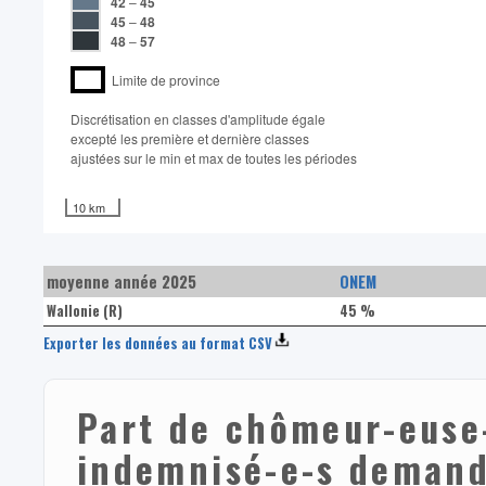
42
–
45
45
–
48
48
–
57
Limite de province
Discrétisation en classes d'amplitude égale​
excepté les première et dernière classes
ajustées sur le min et max de toutes les périodes
10 km
moyenne année 2025
ONEM
Wallonie (R)
45 %
Exporter les données au format CSV
Part de chômeur-euse
indemnisé-e-s demand