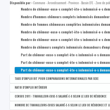
Taux de chômage BIT des 15-64 ans
Disponible par :
Commune - Arrondissement - Province - Bassin EFE - Zone de pol
CENSUS 2011 : Taux de chômage administratif des 50-64 ans
Taux de chômage administratif des 25-49 ans
Taux de chômage de très très longue durée (5 ans et plus)
Part des demandeur-euse-s d'emploi inoccupé-e-s (DEI) de long
Taux de chômage BIT des 20-64 ans
Nombre de chômeur-euse-s complet-ète-s indemnisé-e-s deman
Taux de chômage administratif des 50-64 ans
Part des demandeur-euse-s d'emploi inoccupé-e-s (DEI) de très
Taux de chômage BIT des hommes de 15-64 ans
Nombre d'hommes chômeurs complets indemnisés demandeurs d
Taux de chômage administratif des 15-19 ans
Taux de chômage BIT des femmes de 15-64 ans
Nombre de femmes chômeuses complètes indemnisées demande
Nombre de chômeur-euse-s complet-ète-s indemnisé-e-s demand
Nombre de chômeur-euse-s complet-ète-s indemnisé-e-s demande
Nombre de chômeurs complets indemnisés demandeurs d'emploi 
Part de chômeur-euse-s complet-ète-s indemnisé-e-s demandeur
Part de chômeur-euse-s complet-ète-s indemnisé-e-s demandeur-
Part de chômeur-euse-s complet-ète-s indemnisé-e-s demandeur
TAUX D'EMPLOI BIT POUR COMPARAISONS INTERNATIONALES PAR SEXE
Disponible par :
Commune - Arrondissement - Province - Bassin EFE - Zone de pol
RATIO D'EMPLOI INTÉRIEUR
Taux d'emploi BIT des 20-64 ans
Disponible par :
Commune - Arrondissement - Province - Bassin EFE - Zone de pol
CENSUS 2011 : TRAVAILLEUR-EUSE-S SALARIÉ-E-S SELON LE LIEU DE RÉSIDENCE
Taux d'emploi BIT des hommes 20-64 ans
Ratio d'emploi intérieur
Disponible par :
Commune - Arrondissement - Province - Bassin EFE - Zone de poli
NOMBRE DE TRAVAILLEURS-EUSES SALARIÉ-E-S SELON LE LIEU DE RÉSIDENCE ET L
Taux d'emploi BIT des femmes de 20-64 ans