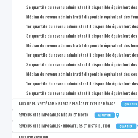
3e quartile du revenu administratif disponible équivalent des
Médian du revenu administratif disponible équivalent des femm
1er quartile du revenu administratif disponible équivalent des
3e quartile du revenu administratif disponible équivalent des
Médian du revenu administratif disponible équivalent des homm
1er quartile du revenu administratif disponible équivalent des
3e quartile du revenu administratif disponible équivalent des
Médian du revenu administratif disponible équivalent des coupl
1er quartile du revenu administratif disponible équivalent des
3e quartile du revenu administratif disponible équivalent des 
TAUX DE PAUVRETÉ ADMINISTRATIF PAR ÂGE ET TYPE DE MÉNAGE
QUARTIER
Disponible par :
Commune - Arrondissement - Province - Quartier
REVENUS NETS IMPOSABLES MÉDIAN ET MOYEN
QUARTIER
Taux de pauvreté administratif de la population
Disponible par :
Commune - Arrondissement - Province - Quartier
REVENUS NETS IMPOSABLES : INDICATEURS ET DISTRIBUTION
QUARTIER
Taux de pauvreté administratif des 0-17 ans
Revenu médian par déclaration
Disponible par :
Commune - Arrondissement - Province - Quartier
TAUX D'IMPOSITION