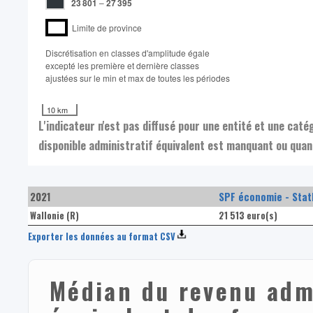
23 801
–
27 395
Limite de province
Discrétisation en classes d'amplitude égale​
excepté les première et dernière classes
ajustées sur le min et max de toutes les périodes
10 km
L'indicateur n'est pas diffusé pour une entité et une cat
disponible administratif équivalent est manquant ou quand
2021
SPF économie - Stat
Wallonie (R)
21 513 euro(s)
Exporter les données au format CSV
Médian du revenu admi