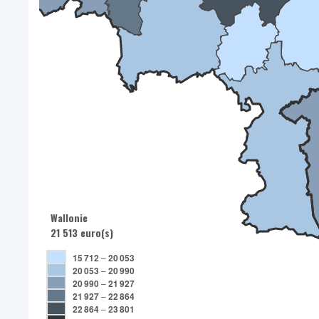
Wallonie
21 513 euro(s)
15 712
–
20 053
20 053
–
20 990
20 990
–
21 927
21 927
–
22 864
22 864
–
23 801