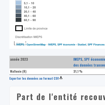
5,1
–
10
10,1
–
20
20,1
–
40
40,1
–
60
60,1
–
90
Limite de province
Discrétisation IWEPS​
10 km
-
,
,
IWEPS -
OpenStreetMap
IWEPS
SPF économie - Statbel
SPF Finances
année 2023
IWEPS
,
SPF économie
des données transve
Wallonie (R)
31,1 %
Exporter les données au format CSV
Part de l'entité reco