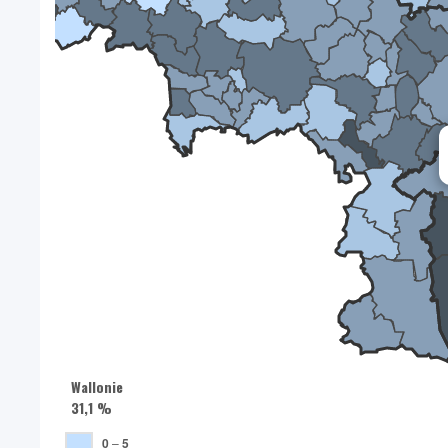
Wallonie
31,1 %
0
–
5