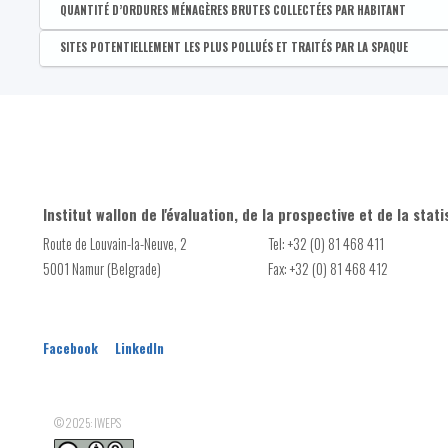
Estimation de la consommation domestique d'eau de distribut
Disponible par :
Commune - Province
QUANTITÉ D’ORDURES MÉNAGÈRES BRUTES COLLECTÉES PAR HABITANT
PAEDC rédigé
Indice de qualité de l'air (long terme)
Disponible par :
Commune - Arrondissement - Province - Bassin EFE - Zone de pol
SITES POTENTIELLEMENT LES PLUS POLLUÉS ET TRAITÉS PAR LA SPAQUE
Subvention BiodiverCité
Quantité d’ordures ménagères brutes collectées par habitan
Disponible par :
Commune - Arrondissement - Province - Bassin EFE - Zone de pol
Contrat de rivière
Nombre de sites potentiellement les plus pollués et traités p
Conseiller en environnement
Fauchage tardif
Subvention Plantation
Haies remarquables
Institut wallon de l'évaluation, de la prospective et de la stati
Route de Louvain-la-Neuve, 2
Tel: +32 (0) 81 468 411
Parc(s) naturel(s)
5001 Namur (Belgrade)
Fax: +32 (0) 81 468 412
PCDR
Facebook
LinkedIn
© 2025: IWEPS