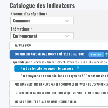
Catalogue des indicateurs
Niveaux d’agrégation :
Thématique :
NATURA 2000
Disponible par :
Commune - Arrondissement - Province - Bassin EFE - Zone de pol
COUVERTURE ARBORÉE D'AU MOINS 3 MÈTRES DE HAUTEUR
QUARTIER
Part de la superficie de l'entité couverte par Natura 2000
Disponible par :
Commune - Arrondissement - Province - Bassin EFE - Zone de poli
Part de la superficie non-artificialisée de l'entité couverte p
Part de l'entité recouvert de canopée
Part moyenne de canopée dans un rayon de 500m autour des 
PROGRAMME(S) MIS EN PLACE PAR LES COMMUNES EN FAVEUR DE L’ENVIRONNE
Disponible par :
Commune
ESTIMATION DE LA CONSOMMATION DOMESTIQUE MOYENNE D'EAU DE DISTRIBU
Nombre de programme(s) mis en place par les communes en fa
Disponible par :
Commune
INDICE DE QUALITÉ DE L’AIR AMBIANT (ÉCHELLE BELAQI)
Subvention POLLEC