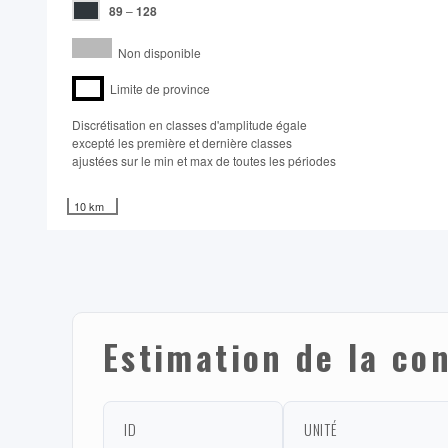
89
–
128
Non disponible
Limite de province
Discrétisation en classes d'amplitude égale​
excepté les première et dernière classes
ajustées sur le min et max de toutes les périodes
10 km
Estimation de la co
ID
UNITÉ