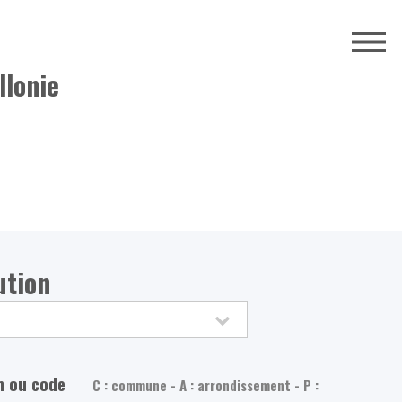
llonie
ution
m ou code
C : commune - A : arrondissement - P :