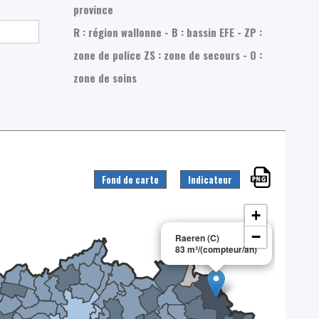
province
R : région wallonne - B : bassin EFE - ZP :
zone de police
ZS : zone de secours - O :
zone de soins
Fond de carte
Indicateur
+
×
−
Raeren (C)
83 m³/(compteur/an)