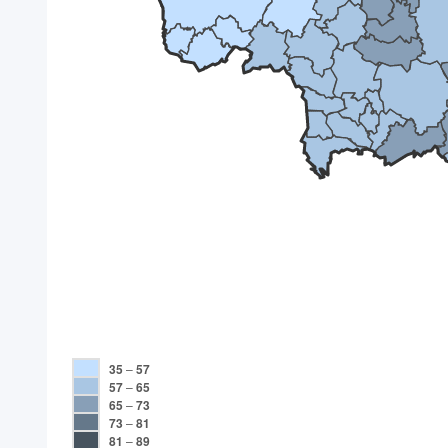
35
–
57
57
–
65
65
–
73
73
–
81
81
–
89