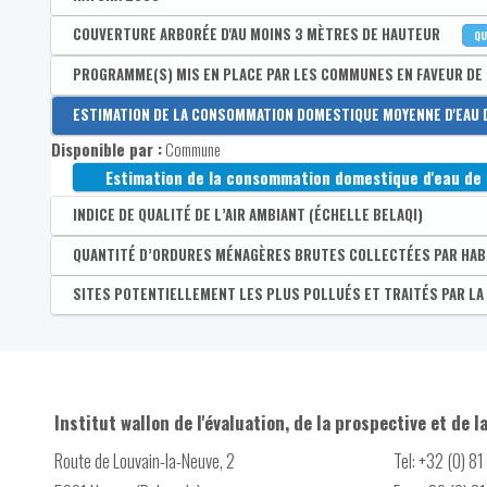
Disponible par :
COUVERTURE ARBORÉE D'AU MOINS 3 MÈTRES DE HAUTEUR
Commune - Arrondissement - Province - Bassin EFE - Zone 
QU
Part de la superficie de l'entité couverte par Natura
Disponible par :
PROGRAMME(S) MIS EN PLACE PAR LES COMMUNES EN FAVEUR DE
Commune - Arrondissement - Province - Bassin EFE - Zone d
Part de la superficie non-artificialisée de l'entité c
Part de l'entité recouvert de canopée
Disponible par :
ESTIMATION DE LA CONSOMMATION DOMESTIQUE MOYENNE D'EAU 
Commune
Part moyenne de canopée dans un rayon de 500m aut
Disponible par :
Commune
Nombre de programme(s) mis en place par les commune
Estimation de la consommation domestique d'eau de d
Subvention POLLEC
INDICE DE QUALITÉ DE L’AIR AMBIANT (ÉCHELLE BELAQI)
PAEDC rédigé
Disponible par :
QUANTITÉ D’ORDURES MÉNAGÈRES BRUTES COLLECTÉES PAR HAB
Commune - Province
Subvention BiodiverCité
Indice de qualité de l'air (long terme)
Disponible par :
SITES POTENTIELLEMENT LES PLUS POLLUÉS ET TRAITÉS PAR LA
Commune - Arrondissement - Province - Bassin EFE - Zone 
Contrat de rivière
Quantité d’ordures ménagères brutes collectées par
Disponible par :
Commune - Arrondissement - Province - Bassin EFE - Zone 
Conseiller en environnement
Nombre de sites potentiellement les plus pollués et t
Fauchage tardif
Subvention Plantation
Institut wallon de l'évaluation, de la prospective et de l
Haies remarquables
Route de Louvain-la-Neuve, 2
Tel: +32 (0) 8