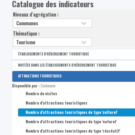
Catalogue des indicateurs
Niveaux d’agrégation :
Thématique :
ÉTABLISSEMENTS D'HÉBERGEMENT TOURISTIQUE
Disponible par :
Commune - Arrondissement - Province - Bassin EFE - Zone de pol
NUITÉES DANS LES ÉTABLISSEMENTS D'HÉBERGEMENT TOURISTIQUE
Nombre de lits
Disponible par :
Commune - Province
ATTRACTIONS TOURISTIQUES
Nombre d'établissements d'hébergement
Nombre de nuitées dans les établissements d'hébergement to
Disponible par :
Commune
Nombre de visites
Nombre d'attractions touristiques
Nombre d'attractions touristiques de type 'culturel'
Nombre d'attractions touristiques de type 'naturel'
Nombre d'attractions touristiques de type 'récréatif'