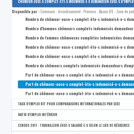
Disponible par :
Commune - Arrondissement - Province - Bassin EFE - Zone de pol
Taux d'emploi administratif des 50-64 ans
CHÔMEUR-EUSE-S COMPLET-ÈTE-S INDEMNISÉ-E-S DEMANDEUR-EUSE-S D’EMPLOI 
CENSUS 2011 : Taux de chômage administratif des 25-49 ans
Taux de chômage administratif des 15-24 ans
Taux de chômage de longue durée (1 ans et plus)
Part des demandeur-euse-s d'emploi inoccupé-e-s (DEI) de moi
Taux de chômage BIT des 15-64 ans
Disponible par :
Commune - Arrondissement - Province - Bassin EFE - Zone de pol
CENSUS 2011 : Taux de chômage administratif des 50-64 ans
Taux de chômage administratif des 25-49 ans
Taux de chômage de très très longue durée (5 ans et plus)
Part des demandeur-euse-s d'emploi inoccupé-e-s (DEI) de long
Taux de chômage BIT des 20-64 ans
Nombre de chômeur-euse-s complet-ète-s indemnisé-e-s deman
Taux de chômage administratif des 50-64 ans
Part des demandeur-euse-s d'emploi inoccupé-e-s (DEI) de très
Taux de chômage BIT des hommes de 15-64 ans
Nombre d'hommes chômeurs complets indemnisés demandeurs d
Taux de chômage administratif des 15-19 ans
Taux de chômage BIT des femmes de 15-64 ans
Nombre de femmes chômeuses complètes indemnisées demande
Nombre de chômeur-euse-s complet-ète-s indemnisé-e-s demand
Nombre de chômeur-euse-s complet-ète-s indemnisé-e-s demande
Nombre de chômeurs complets indemnisés demandeurs d'emploi 
Part de chômeur-euse-s complet-ète-s indemnisé-e-s demandeur
Part de chômeur-euse-s complet-ète-s indemnisé-e-s demandeur-
Part de chômeur-euse-s complet-ète-s indemnisé-e-s demandeur
TAUX D'EMPLOI BIT POUR COMPARAISONS INTERNATIONALES PAR SEXE
Disponible par :
Commune - Arrondissement - Province - Bassin EFE - Zone de pol
RATIO D'EMPLOI INTÉRIEUR
Taux d'emploi BIT des 20-64 ans
Disponible par :
Commune - Arrondissement - Province - Bassin EFE - Zone de pol
CENSUS 2011 : TRAVAILLEUR-EUSE-S SALARIÉ-E-S SELON LE LIEU DE RÉSIDENCE
Taux d'emploi BIT des hommes 20-64 ans
Ratio d'emploi intérieur