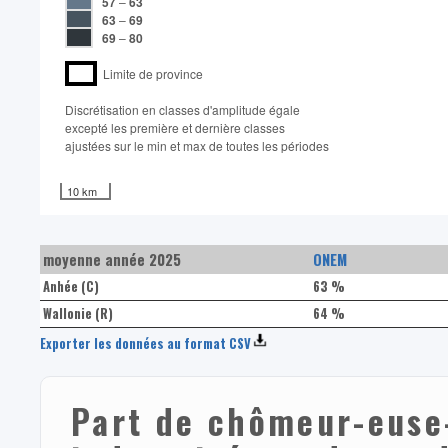
57
–
63
63
–
69
69
–
80
Limite de province
Discrétisation en classes d'amplitude égale​
excepté les première et dernière classes
ajustées sur le min et max de toutes les périodes
10 km
moyenne année 2025
ONEM
Anhée (C)
63 %
Wallonie (R)
64 %
Exporter les données au format CSV
Part de chômeur-euse