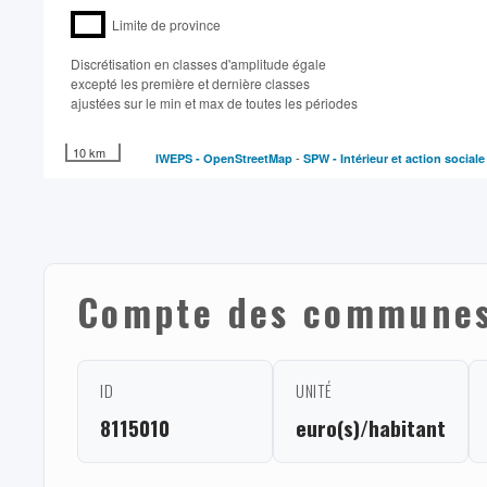
Limite de province
Discrétisation en classes d'amplitude égale​
excepté les première et dernière classes
ajustées sur le min et max de toutes les périodes
10 km
-
IWEPS -
OpenStreetMap
SPW - Intérieur et action social
Compte des communes 
ID
UNITÉ
8115010
euro(s)/habitant