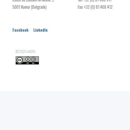
Subvention Plantation
5001 Namur (Belgrade)
Fax: +32 (0) 81 468 412
Haies remarquables
Parc(s) naturel(s)
PCDR
Facebook
LinkedIn
© 2025: IWEPS