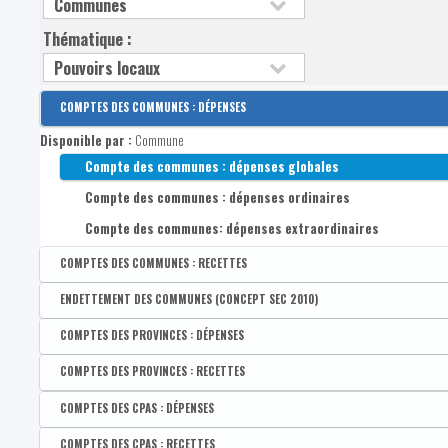
Thématique :
COMPTES DES COMMUNES : DÉPENSES
Disponible par :
Commune
Compte des communes : dépenses globales
Compte des communes : dépenses ordinaires
Compte des communes: dépenses extraordinaires
COMPTES DES COMMUNES : RECETTES
Disponible par :
Commune
ENDETTEMENT DES COMMUNES (CONCEPT SEC 2010)
Compte des communes : recettes globales
Disponible par :
Commune
COMPTES DES PROVINCES : DÉPENSES
Compte des communes : recettes ordinaires
Compte des communes : dettes globales
Disponible par :
Province
COMPTES DES PROVINCES : RECETTES
Compte des communes : recettes extraordinaires
Compte des communes : dettes à long terme
Compte des provinces : dépenses globales
Disponible par :
Province
COMPTES DES CPAS : DÉPENSES
Compte des communes : dettes à court terme
Compte des provinces dépenses ordinaires
Compte des provinces : recettes globales
Disponible par :
Commune
COMPTES DES CPAS : RECETTES