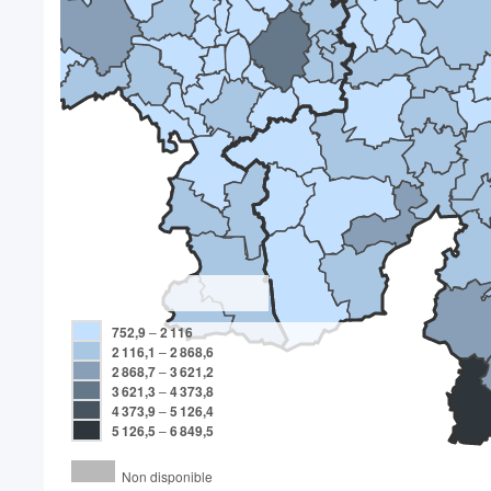
752,9
–
2 116
2 116,1
–
2 868,6
2 868,7
–
3 621,2
3 621,3
–
4 373,8
4 373,9
–
5 126,4
5 126,5
–
6 849,5
Non disponible