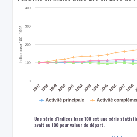
400
300
Indice base 100 : 1995
200
100
0
2004
2008
2
2007
2006
2005
2003
2002
2001
1999
2000
1998
1997
Activité principale
Activité compléme
Une série d’indices base 100 est une série statisti
avait eu 100 pour valeur de départ.