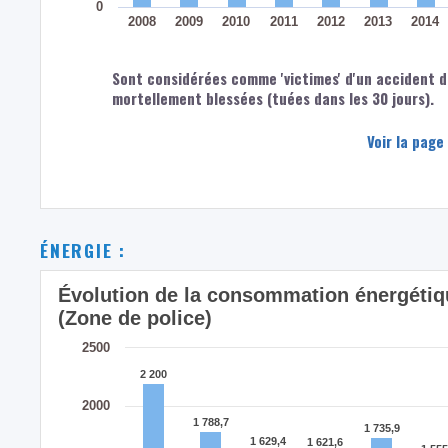
0
2008
2009
2010
2011
2012
2013
2014
Sont considérées comme 'victimes' d'un accident d
mortellement blessées (tuées dans les 30 jours).
Voir la page
ÉNERGIE :
Évolution de la consommation énergétiqu
(Zone de police)
2500
2 200
2 200
2000
1 788,7
1 788,7
1 735,9
1 735,9
1 629,4
1 629,4
1 621,6
1 621,6