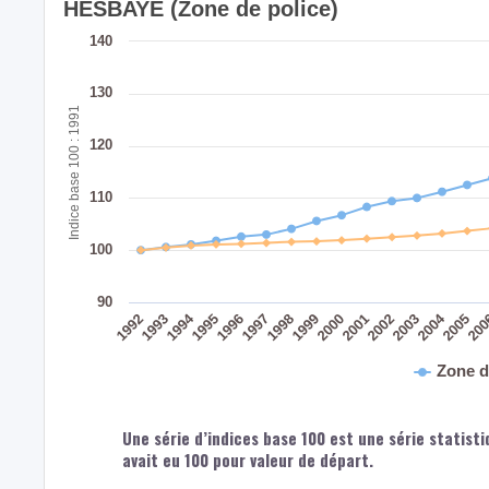
HESBAYE (Zone de police)
140
130
Indice base 100 : 1991
120
110
100
90
2004
1994
1992
1998
1993
1999
2005
2000
20
1995
2001
1996
2002
1997
2003
Zone d
Une série d’indices base 100 est une série statisti
avait eu 100 pour valeur de départ.