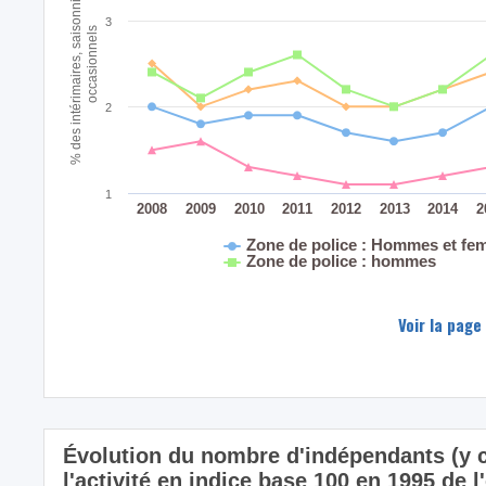
% des intérimaires, saisonniers ou
3
occasionnels
2
1
2008
2009
2010
2011
2012
2013
2014
2
Zone de police : Hommes et f
Zone de police : hommes
Voir la page
Évolution du nombre d'indépendants (y c
l'activité en indice base 100 en 1995 de