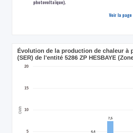
photovoltaïque).
Voir la page
Évolution de la production de chaleur à
(SER) de l'entité 5286 ZP HESBAYE (Zone
20
15
GWh
10
7,5
7,5
5
4,4
4,4