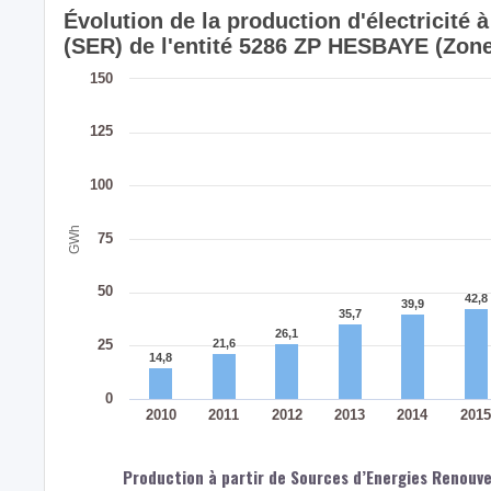
Évolution de la production d'électricité
(SER) de l'entité 5286 ZP HESBAYE (Zone
150
125
100
GWh
75
50
42,8
42,8
39,9
39,9
35,7
35,7
26,1
26,1
25
21,6
21,6
14,8
14,8
0
2010
2011
2012
2013
2014
2015
Production à partir de Sources d’Energies Renouvel