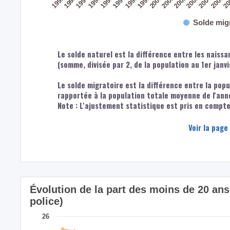
2004
1994
2002
1997
1992
1999
20
2001
1996
2003
1998
1993
2005
2000
1995
Solde mig
Le solde naturel est la différence entre les naiss
(somme, divisée par 2, de la population au 1er janv
Le solde migratoire est la différence entre la popu
rapportée à la population totale moyenne de l'ann
Note : L'ajustement statistique est pris en compte 
Voir la page
Évolution de la part des moins de 20 an
police)
26