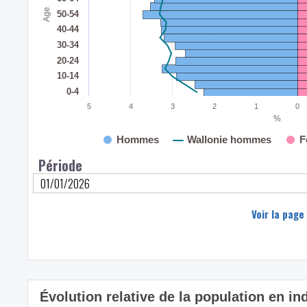
Age
50-54
40-44
30-34
20-24
10-14
0-4
5
4
3
2
1
0
%
Hommes
Wallonie hommes
F
Période
Voir la page
Évolution relative de la population en in