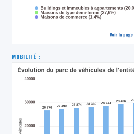
Buildings et immeubles à appartements (20,
Maisons de type demi-fermé (27,6%)
Maisons de commerce (1,4%)
Voir la page
MOBILITÉ :
Évolution du parc de véhicules de l'ent
40000
29
29
29 406
29 406
30000
28 743
28 743
28 360
28 360
27 874
27 874
27 490
27 490
26 776
26 776
Véhicules
20000