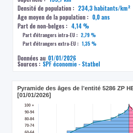
Densité de population :
234,3 habitants/km²
Age moyen de la population :
0,0 ans
Part de non-belges :
4,14 %
Part d'étrangers intra-EU :
2,79 %
Part d'étrangers extra-EU :
1,35 %
Données au
01/01/2026
Sources :
SPF économie - Statbel
Pyramide des âges de l'entité 5286 ZP H
[01/01/2026]
100 +
90-94
80-84
70-74
60-64