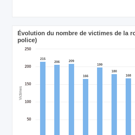
Évolution du nombre de victimes de la r
police)
250
215
215
209
209
206
206
199
199
200
180
180
168
168
166
166
150
Victimes
100
50