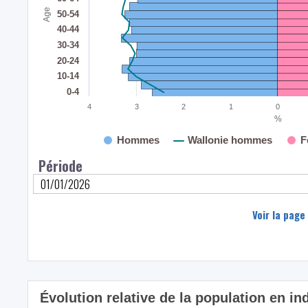
Age
50-54
40-44
30-34
20-24
10-14
0-4
4
3
2
1
0
%
Hommes
Wallonie hommes
F
Période
Voir la page
Évolution relative de la population en in