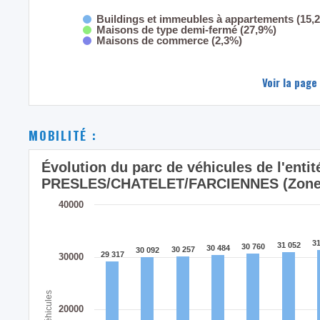
Buildings et immeubles à appartements (15,
Maisons de type demi-fermé (27,9%)
Maisons de commerce (2,3%)
Voir la page
MOBILITÉ :
Évolution du parc de véhicules de l'enti
PRESLES/CHATELET/FARCIENNES (Zone 
40000
31
31
31 052
31 052
30 760
30 760
30 484
30 484
30 257
30 257
30 092
30 092
29 317
29 317
30000
Véhicules
20000