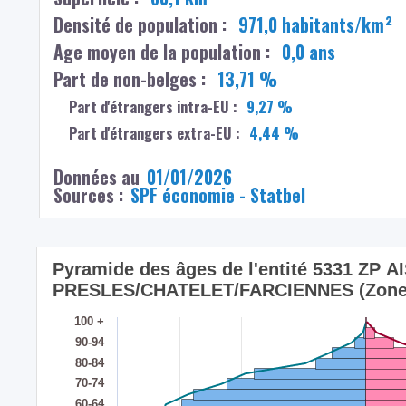
Densité de population :
971,0 habitants/km²
Age moyen de la population :
0,0 ans
Part de non-belges :
13,71 %
Part d'étrangers intra-EU :
9,27 %
Part d'étrangers extra-EU :
4,44 %
Données au
01/01/2026
Sources :
SPF économie - Statbel
Pyramide des âges de l'entité 5331 ZP A
PRESLES/CHATELET/FARCIENNES (Zone de
100 +
90-94
80-84
70-74
60-64