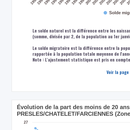
2004
1994
2002
2003
2005
2
1992
1993
1995
1996
1997
1998
1999
2000
2001
Solde mig
Le solde naturel est la différence entre les naiss
(somme, divisée par 2, de la population au 1er janv
Le solde migratoire est la différence entre la popu
rapportée à la population totale moyenne de l'ann
Note : L'ajustement statistique est pris en compte 
Voir la page
Évolution de la part des moins de 20 ans
PRESLES/CHATELET/FARCIENNES (Zone 
27