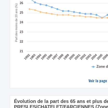
26
Part des moins de 20 ans (%)
25
24
23
22
21
2004
1994
200
2005
2003
2002
2001
2000
1999
1998
1997
1996
1995
1993
1992
Zone d
Voir la page
Évolution de la part des 65 ans et plus d
PRESLES/CHATELET/FARCIENNES (Zone 