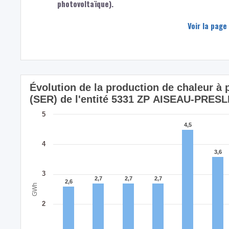
photovoltaïque).
Voir la page
Évolution de la production de chaleur à
(SER) de l'entité 5331 ZP AISEAU-PRE
5
4,5
4,5
4
3,6
3,6
3
2,7
2,7
2,7
2,7
2,7
2,7
2,6
2,6
GWh
2