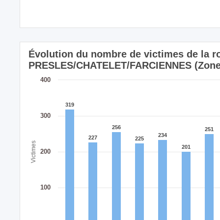
Évolution du nombre de victimes de la ro
PRESLES/CHATELET/FARCIENNES (Zone 
400
319
319
300
256
256
251
251
234
234
227
227
225
225
Victimes
201
201
200
100