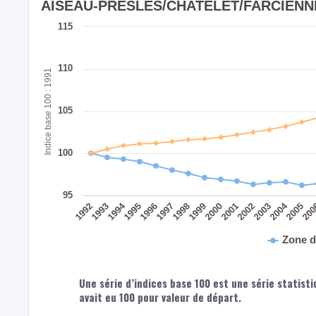
AISEAU-PRESLES/CHATELET/FARCIENNES
115
110
Indice base 100 : 1991
105
100
95
2004
1994
1992
1998
1993
1999
2005
2000
20
1995
2001
1996
2002
1997
2003
Zone d
Une série d’indices base 100 est une série statisti
avait eu 100 pour valeur de départ.