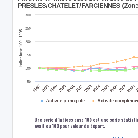
PRESLES/CHATELET/FARCIENNES (Zone 
300
250
Indice base 100 : 1995
200
150
100
50
2004
2008
2
2007
2006
2005
2003
2002
2001
1999
2000
1998
1997
Activité principale
Activité compléme
Une série d’indices base 100 est une série statisti
avait eu 100 pour valeur de départ.