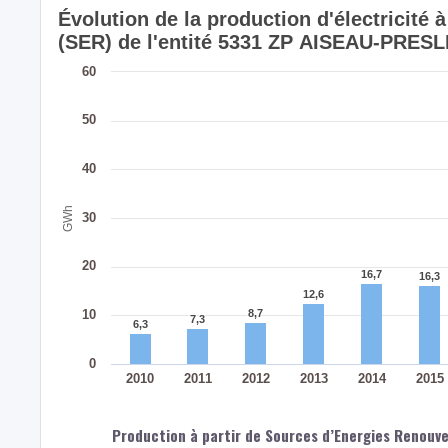
Évolution de la production d'électricité
(SER) de l'entité 5331 ZP AISEAU-PRE
60
50
40
GWh
30
20
16,7
16,7
16,3
16,3
12,6
12,6
10
8,7
8,7
7,3
7,3
6,3
6,3
0
2010
2011
2012
2013
2014
2015
Production à partir de Sources d’Energies Renouvel