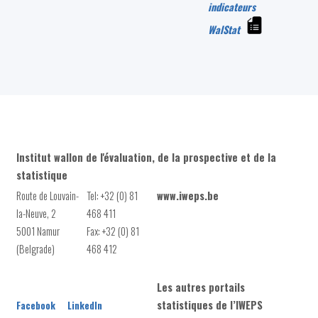
indicateurs
WalStat
Institut wallon de l'évaluation, de la prospective et de la
statistique
Route de Louvain-
Tel: +32 (0) 81
www.iweps.be
la-Neuve, 2
468 411
5001 Namur
Fax: +32 (0) 81
(Belgrade)
468 412
Les autres portails
statistiques de l’IWEPS
Facebook
LinkedIn