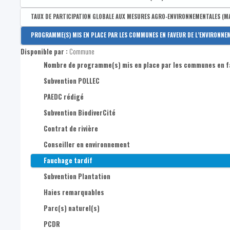
Disponible par :
Commune
TAUX DE PARTICIPATION GLOBALE AUX MESURES AGRO-ENVIRONNEMENTALES (M
Participation à un Groupe d'action locale (GAL)
Disponible par :
Commune - Arrondissement - Province - Bassin EFE - Zone de pol
PROGRAMME(S) MIS EN PLACE PAR LES COMMUNES EN FAVEUR DE L’ENVIRONNE
nom du GAL
Taux de participation globale aux mesures agro-environnemen
Disponible par :
Commune
Nombre de programme(s) mis en place par les communes en fa
Subvention POLLEC
PAEDC rédigé
Subvention BiodiverCité
Contrat de rivière
Conseiller en environnement
Fauchage tardif
Subvention Plantation
Haies remarquables
Parc(s) naturel(s)
PCDR