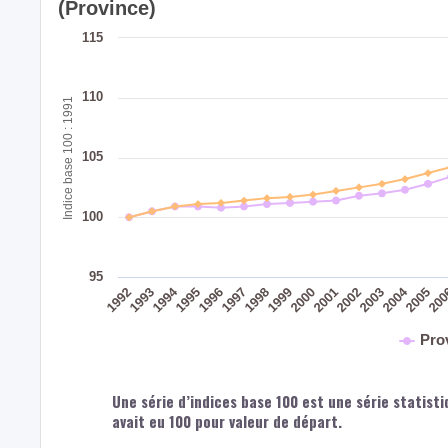
(Province)
115
110
Indice base 100 : 1991
105
100
95
2004
1994
1992
1998
1993
1999
2005
2000
20
1995
2001
1996
2002
1997
2003
Pro
Une série d’indices base 100 est une série statisti
avait eu 100 pour valeur de départ.