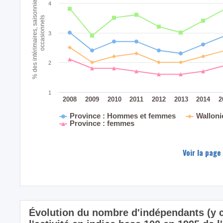
% des intérimaires, saisonniers ou
4
occasionnels
3
2
1
2008
2009
2010
2011
2012
2013
2014
2
Province : Hommes et femmes
Wallon
Province : femmes
Voir la page
Évolution du nombre d'indépendants (y c