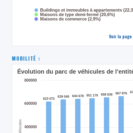
Buildings et immeubles à appartements (22,
Maisons de type demi-fermé (20,6%)
Maisons de commerce (2,9%)
Voir la page
MOBILITÉ :
Évolution du parc de véhicules de l'enti
800000
6
6
667 876
667 876
658 636
658 636
651 179
651 179
644 678
644 678
639 049
639 049
623 072
623 072
600000
Véhicules
400000