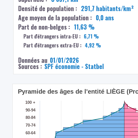
Densité de population :
291,7 habitants/km²
Age moyen de la population :
0,0 ans
Part de non-belges :
11,63 %
Part d'étrangers intra-EU :
6,71 %
Part d'étrangers extra-EU :
4,92 %
Données au
01/01/2026
Sources :
SPF économie - Statbel
Pyramide des âges de l'entité LIÈGE (Pro
100 +
90-94
80-84
70-74
60-64