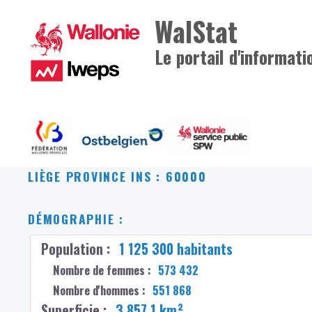
WalStat
Le portail d'informati
LIÈGE
PROVINCE INS : 60000
DÉMOGRAPHIE :
Population :
1 125 300 habitants
Nombre de femmes :
573 432
Nombre d'hommes :
551 868
Superficie :
3 857,1 km²