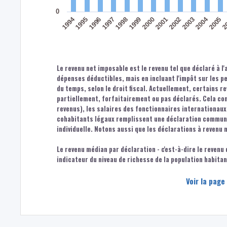
0
1994
2004
1996
1999
2002
2005
1997
2000
2003
2
1995
1998
2001
Le revenu net imposable est le revenu tel que déclaré à l'
dépenses déductibles, mais en incluant l'impôt sur les 
du temps, selon le droit fiscal. Actuellement, certains r
partiellement, forfaitairement ou pas déclarés. Cela co
revenus), les salaires des fonctionnaires internationaux,
cohabitants légaux remplissent une déclaration commune.
individuelle. Notons aussi que les déclarations à revenu 
Le revenu médian par déclaration - c'est-à-dire le revenu
indicateur du niveau de richesse de la population habita
Voir la page