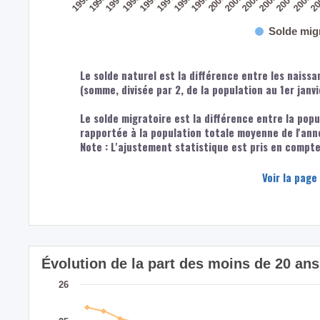
2004
1994
2002
1997
1992
1999
20
2001
1996
2003
1998
1993
2005
2000
1995
Solde mig
Le solde naturel est la différence entre les naiss
(somme, divisée par 2, de la population au 1er janv
Le solde migratoire est la différence entre la popu
rapportée à la population totale moyenne de l'ann
Note : L'ajustement statistique est pris en compte 
Voir la page
Évolution de la part des moins de 20 ans
26