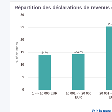
Répartition des déclarations de revenus 
30
25
25
25
20
% déclarations
15
14.3 %
14.3 %
14 %
14 %
10
5
0
1 => 10 000 EUR
10 001 => 20 000
20 001 
EUR
E
Voir la page