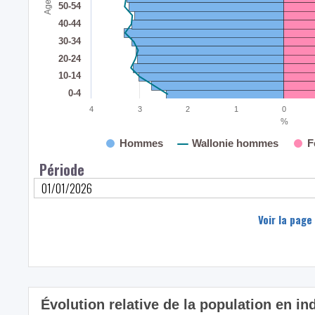
Age
50-54
40-44
30-34
20-24
10-14
0-4
4
3
2
1
0
%
Hommes
Wallonie hommes
F
Période
Voir la page
Évolution relative de la population en in