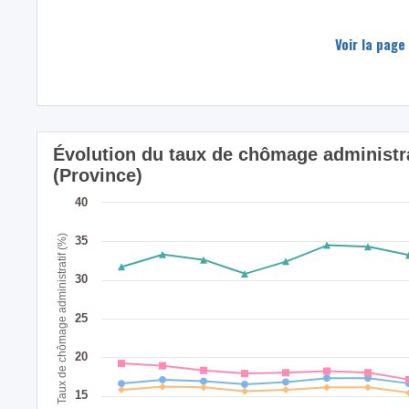
Voir la page
Évolution du taux de chômage administrat
(Province)
40
Taux de chômage administratif (%)
35
30
25
20
15