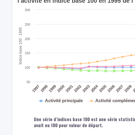
l'activité en indice base 100 en 1995 de 
300
250
Indice base 100 : 1995
200
150
100
50
2004
2008
2
2005
2006
2007
2003
2000
2001
2002
1997
1998
1999
Activité principale
Activité compléme
Une série d’indices base 100 est une série statisti
avait eu 100 pour valeur de départ.