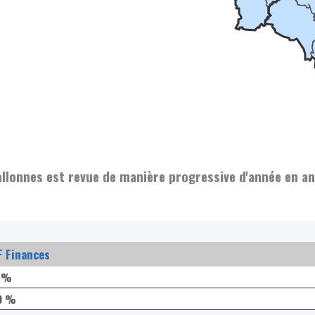
allonnes est revue de manière progressive d'année en a
F Finances
3 %
9 %