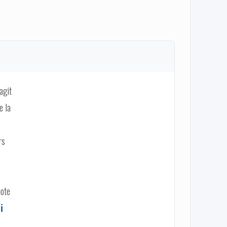
'agit
e la
rs
note
i