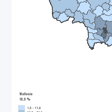
Wallonie
10,9 %
1,5
–
11,8