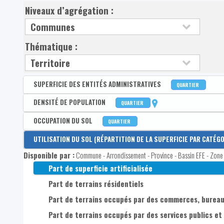
Niveaux d’agrégation :
Thématique :
SUPERFICIE DES ENTITÉS ADMINISTRATIVES
QUARTIER
Disponible par :
DENSITÉ DE POPULATION
Commune - Arrondissement - Province - Bassin EFE - Zone d
QUARTIER
Superficie en km²
Disponible par :
OCCUPATION DU SOL
Commune - Arrondissement - Province - Bassin EFE - Zone d
QUARTIER
Densité de population contemporaine (hab./km²)
Disponible par :
UTILISATION DU SOL (RÉPARTITION DE LA SUPERFICIE PAR CATÉGO
Commune - Arrondissement - Province - Bassin EFE - Zone d
Densité de population pour comparaisons temporelle
Disponible par :
Commune - Arrondissement - Province - Bassin EFE - Zone 
Part de superficie occupée par un revêtement artifici
Part de superficie artificialisée
Part de superficie occupée par des constructions artif
Part de terrains résidentiels
Part de superficie occupée par le réseau ferroviaire
Part de terrains occupés par des commerces, bureaux
Part de superficie occupée par des sols nus
Part de terrains occupés par des services publics e