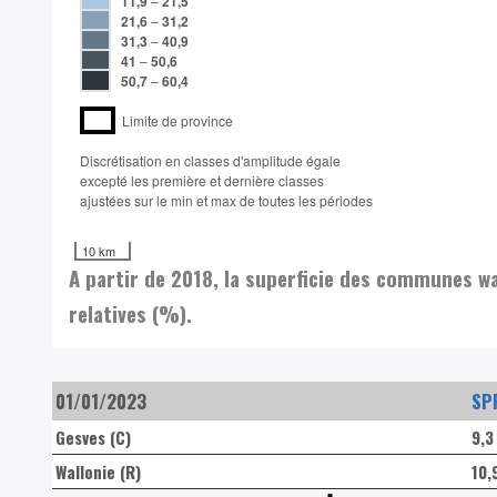
11,9
–
21,5
21,6
–
31,2
31,3
–
40,9
41
–
50,6
50,7
–
60,4
Limite de province
Discrétisation en classes d'amplitude égale​
excepté les première et dernière classes
ajustées sur le min et max de toutes les périodes
10 km
A partir de 2018, la superficie des communes w
relatives (%).
01/01/2023
SP
Gesves (C)
9,
Wallonie (R)
10,