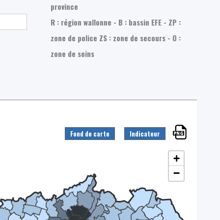
province
R : région wallonne - B : bassin EFE - ZP :
zone de police
ZS : zone de secours - O :
zone de soins
Fond de carte
Indicateur
+
−