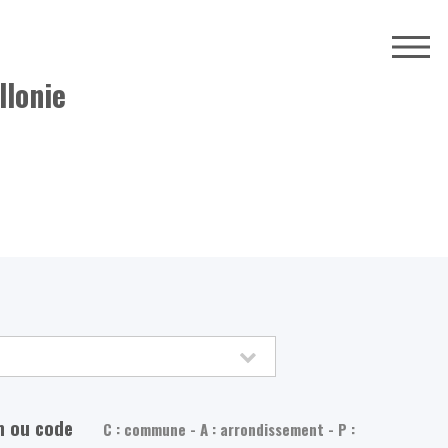
llonie
m ou code
C : commune - A : arrondissement - P :