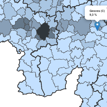
Gesves (C)
9,3 %