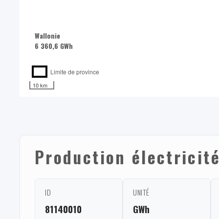
Wallonie
6 360,6 GWh
Limite de province
10 km
Production électricit
ID
UNITÉ
81140010
GWh