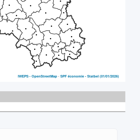
-
IWEPS -
OpenStreetMap
SPF économie - Statbel
(01/01/2026)