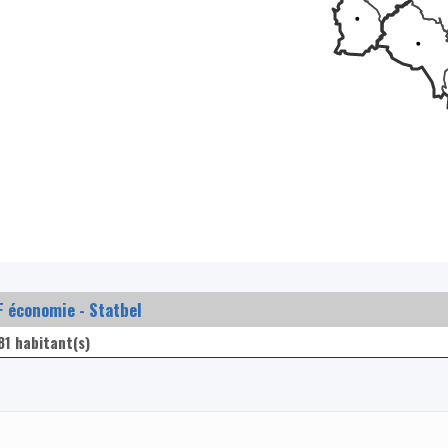
 économie - Statbel
81 habitant(s)