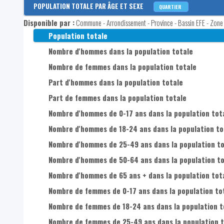
Disponible par :
POPULATION TOTALE PAR ÂGE ET SEXE
Commune - Arrondissement - Province - Bassin EFE - Zone d
QUARTIER
Disponible par :
Commune - Arrondissement - Province - Bassin EFE - Zone d
Age moyen de la population
Population totale
Nombre d'hommes dans la population totale
Nombre de femmes dans la population totale
Part d'hommes dans la population totale
Part de femmes dans la population totale
Nombre d'hommes de 0-17 ans dans la population tot
Nombre d'hommes de 18-24 ans dans la population to
Nombre d'hommes de 25-49 ans dans la population to
Nombre d'hommes de 50-64 ans dans la population to
Nombre d'hommes de 65 ans + dans la population tot
Nombre de femmes de 0-17 ans dans la population to
Nombre de femmes de 18-24 ans dans la population t
Nombre de femmes de 25-49 ans dans la population t