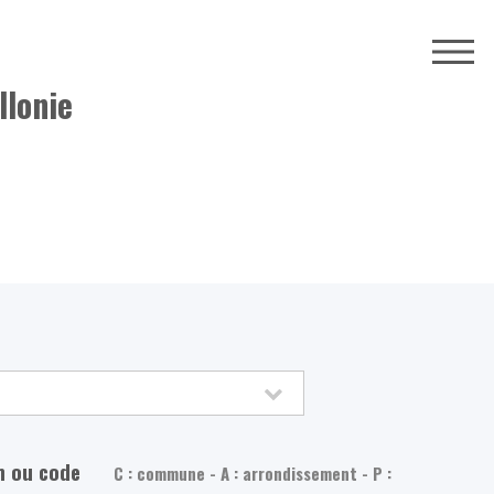
llonie
m ou code
C : commune - A : arrondissement - P :