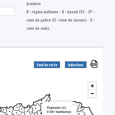
province
R : région wallonne - B : bassin EFE - ZP :
zone de police
ZS : zone de secours - O :
zone de soins
Fond de carte
Indicateur
+
−
×
Pepinster (C)
9 381 habitant(s)