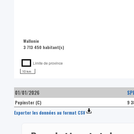
Wallonie
3 713 450 habitant(s)
Limite de province
10 km
01/01/2026
SPF
Pepinster (C)
9 3
Exporter les données au format CSV