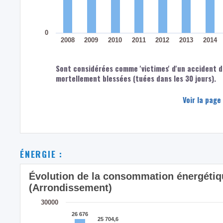
0
2008
2009
2010
2011
2012
2013
2014
Sont considérées comme 'victimes' d'un accident d
mortellement blessées (tuées dans les 30 jours).
Voir la page
ÉNERGIE :
Évolution de la consommation énergétique
(Arrondissement)
30000
26 676
26 676
25 704,6
25 704,6