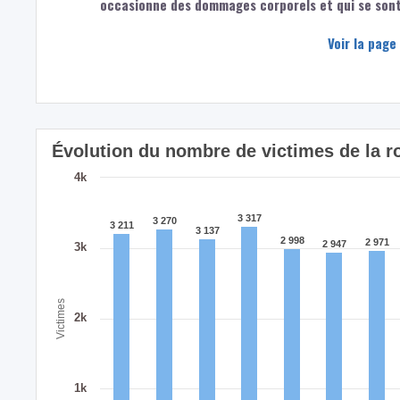
occasionne des dommages corporels et qui se sont 
Voir la page
Évolution du nombre de victimes de la r
4k
3 317
3 317
3 270
3 270
3 211
3 211
3 137
3 137
2 998
2 998
2 971
2 971
2 947
2 947
3k
Victimes
2k
1k