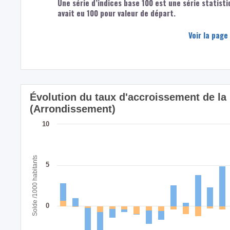
Une série d’indices base 100 est une série statisti
avait eu 100 pour valeur de départ.
Voir la page
Évolution du taux d'accroissement de la 
(Arrondissement)
10
Solde /1000 habitants
5
0