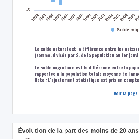
-5
2004
1994
2002
1997
1992
1999
20
2001
1996
2003
1998
1993
2005
2000
1995
Solde mig
Le solde naturel est la différence entre les naiss
(somme, divisée par 2, de la population au 1er janv
Le solde migratoire est la différence entre la popu
rapportée à la population totale moyenne de l'ann
Note : L'ajustement statistique est pris en compte 
Voir la page
Évolution de la part des moins de 20 ans