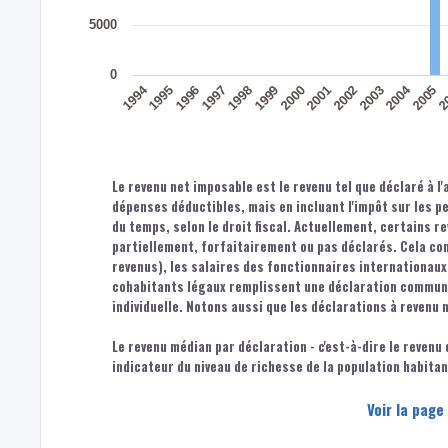
5000
0
1994
2004
1996
1999
2002
2005
1997
2000
2003
2
1995
1998
2001
Le revenu net imposable est le revenu tel que déclaré à l'
dépenses déductibles, mais en incluant l'impôt sur les 
du temps, selon le droit fiscal. Actuellement, certains r
partiellement, forfaitairement ou pas déclarés. Cela co
revenus), les salaires des fonctionnaires internationaux,
cohabitants légaux remplissent une déclaration commune.
individuelle. Notons aussi que les déclarations à revenu 
Le revenu médian par déclaration - c'est-à-dire le revenu
indicateur du niveau de richesse de la population habita
Voir la page