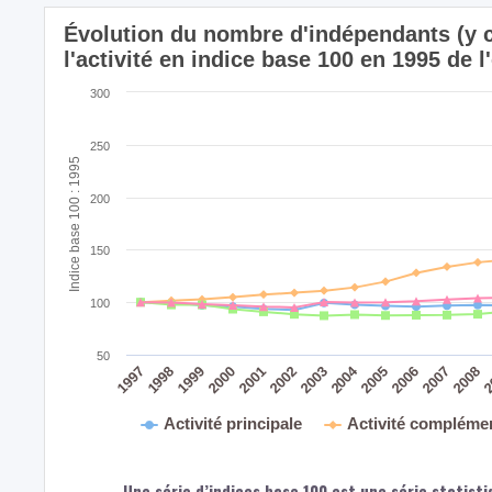
Évolution du nombre d'indépendants (y c
l'activité en indice base 100 en 1995 de 
300
250
Indice base 100 : 1995
200
150
100
50
2004
2008
2
2005
2006
2007
2003
2000
2001
2002
1997
1998
1999
Activité principale
Activité compléme
Une série d’indices base 100 est une série statisti