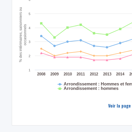
% des intérimaires, saisonniers ou
5
occasionnels
4
3
2
1
2008
2009
2010
2011
2012
2013
2014
2
Arrondissement : Hommes et fe
Arrondissement : hommes
Voir la page