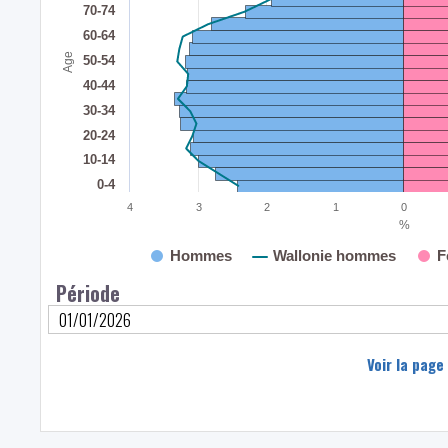
70-74
60-64
Age
50-54
40-44
30-34
20-24
10-14
0-4
4
3
2
1
0
%
Hommes
Wallonie hommes
F
Période
Voir la page