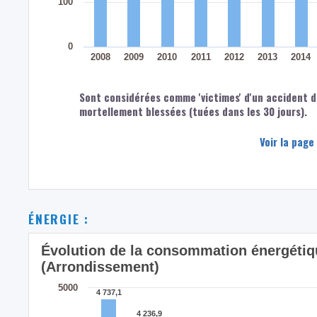
100
0
2008
2009
2010
2011
2012
2013
2014
Sont considérées comme 'victimes' d'un accident d
mortellement blessées (tuées dans les 30 jours).
Voir la page
ÉNERGIE :
Évolution de la consommation énergétiq
(Arrondissement)
5000
4 737,1
4 737,1
4 236,9
4 236,9