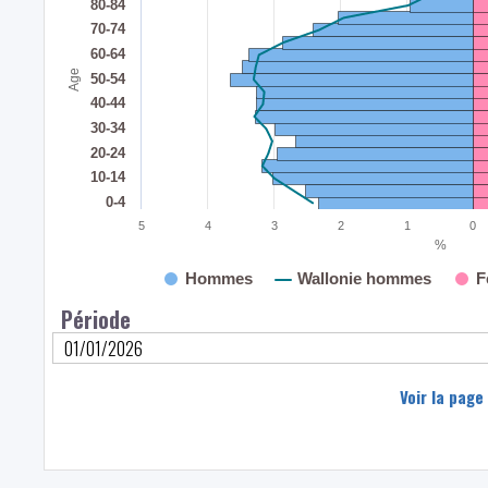
80-84
70-74
60-64
Age
50-54
40-44
30-34
20-24
10-14
0-4
5
4
3
2
1
0
%
Hommes
Wallonie hommes
F
Période
Voir la page