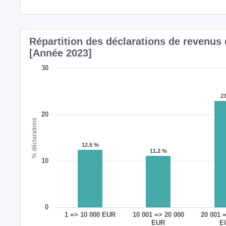
Répartition des déclarations de revenu
[Année 2023]
30
2
2
20
% déclarations
12.5 %
12.5 %
11.2 %
11.2 %
10
0
1 => 10 000 EUR
10 001 => 20 000
20 001 
EUR
E