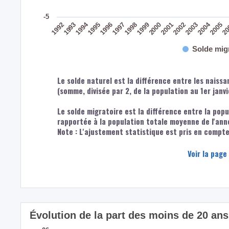
-5
2004
1994
2002
1997
1992
1999
20
2001
1996
2003
1998
1993
2005
2000
1995
Solde mig
Le solde naturel est la différence entre les naiss
(somme, divisée par 2, de la population au 1er janv
Le solde migratoire est la différence entre la popu
rapportée à la population totale moyenne de l'ann
Note : L'ajustement statistique est pris en compte 
Voir la page
Évolution de la part des moins de 20 a