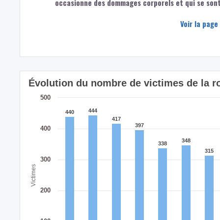
occasionne des dommages corporels et qui se sont 
Voir la page
Évolution du nombre de victimes de la 
500
444
444
440
440
417
417
397
397
400
348
348
338
338
315
315
300
Victimes
200