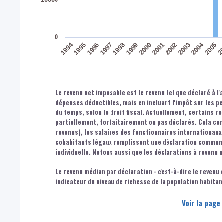
0
1994
2004
1996
1999
2002
2005
1997
2000
2003
2
1995
1998
2001
Le revenu net imposable est le revenu tel que déclaré à l'
dépenses déductibles, mais en incluant l'impôt sur les 
du temps, selon le droit fiscal. Actuellement, certains r
partiellement, forfaitairement ou pas déclarés. Cela co
revenus), les salaires des fonctionnaires internationaux,
cohabitants légaux remplissent une déclaration commune.
individuelle. Notons aussi que les déclarations à revenu 
Le revenu médian par déclaration - c'est-à-dire le revenu
indicateur du niveau de richesse de la population habita
Voir la page