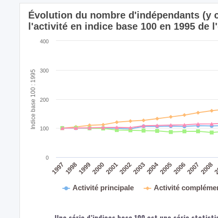
Évolution du nombre d'indépendants (y c
l'activité en indice base 100 en 1995 d
400
300
Indice base 100 : 1995
200
100
0
2004
2008
2
2005
2006
2007
2003
2000
2001
2002
1997
1998
1999
Activité principale
Activité compléme
Une série d’indices base 100 est une série statisti