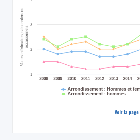
% des intérimaires, saisonniers ou
3
occasionnels
2
1
2008
2009
2010
2011
2012
2013
2014
2
Arrondissement : Hommes et fe
Arrondissement : hommes
Voir la page