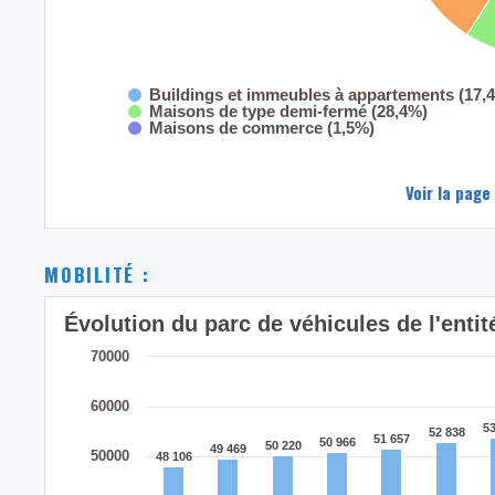
Buildings et immeubles à appartements (17,
Maisons de type demi-fermé (28,4%)
Maisons de commerce (1,5%)
Voir la page
MOBILITÉ :
Évolution du parc de véhicules de l'en
70000
60000
53
53
52 838
52 838
51 657
51 657
50 966
50 966
50 220
50 220
49 469
49 469
50000
48 106
48 106