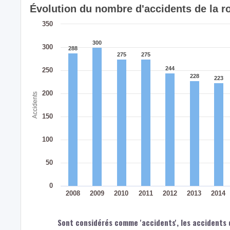
Évolution du nombre d'accidents de la 
350
300
300
300
288
288
275
275
275
275
244
244
250
228
228
223
223
200
Accidents
150
100
50
0
2008
2009
2010
2011
2012
2013
2014
Sont considérés comme 'accidents', les accidents d