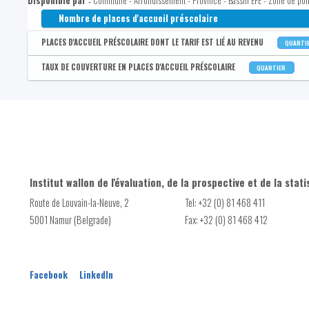
Disponible par :
Commune - Arrondissement - Province - Bassin EFE - Zone de poli
Nombre de places d'accueil préscolaire
PLACES D'ACCUEIL PRÉSCOLAIRE DONT LE TARIF EST LIÉ AU REVENU
QUARTI
Disponible par :
Commune - Arrondissement - Province - Bassin EFE - Zone de poli
TAUX DE COUVERTURE EN PLACES D'ACCUEIL PRÉSCOLAIRE
QUARTIER
Part des places d'accueil préscolaire dont le tarif est lié au r
Disponible par :
Commune - Arrondissement - Province - Bassin EFE - Zone de poli
Nombre de places d'accueil préscolaire dont le tarif est lié a
Taux de couverture accueil préscolaire
Taux de couverture accueil préscolaire dont le tarif est lié au
Institut wallon de l'évaluation, de la prospective et de la stati
Route de Louvain-la-Neuve, 2
Tel: +32 (0) 81 468 411
5001 Namur (Belgrade)
Fax: +32 (0) 81 468 412
Facebook
LinkedIn