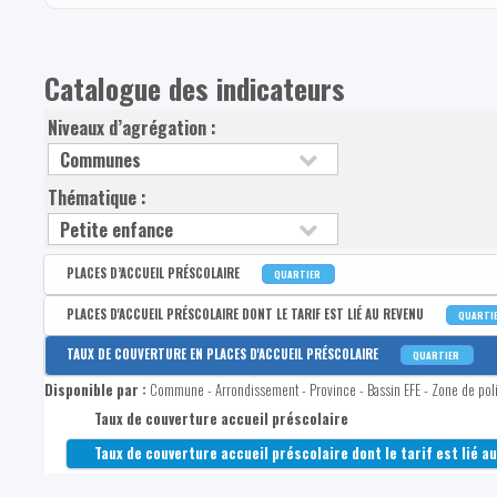
Catalogue des indicateurs
Niveaux d’agrégation :
Thématique :
PLACES D’ACCUEIL PRÉSCOLAIRE
QUARTIER
Disponible par :
Commune - Arrondissement - Province - Bassin EFE - Zone de poli
PLACES D'ACCUEIL PRÉSCOLAIRE DONT LE TARIF EST LIÉ AU REVENU
QUARTI
Nombre de places d'accueil préscolaire
Disponible par :
Commune - Arrondissement - Province - Bassin EFE - Zone de poli
TAUX DE COUVERTURE EN PLACES D'ACCUEIL PRÉSCOLAIRE
QUARTIER
Part des places d'accueil préscolaire dont le tarif est lié au r
Disponible par :
Commune - Arrondissement - Province - Bassin EFE - Zone de poli
Nombre de places d'accueil préscolaire dont le tarif est lié a
Taux de couverture accueil préscolaire
Taux de couverture accueil préscolaire dont le tarif est lié au