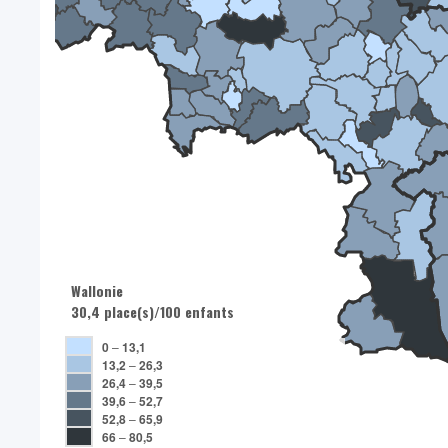
Wallonie
30,4 place(s)/100 enfants
0
–
13,1
13,2
–
26,3
26,4
–
39,5
39,6
–
52,7
52,8
–
65,9
66
–
80,5