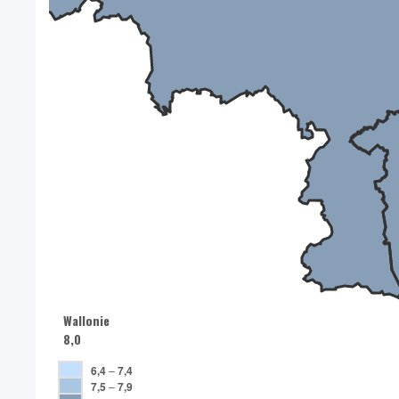
Wallonie
8,0
6,4
–
7,4
7,5
–
7,9