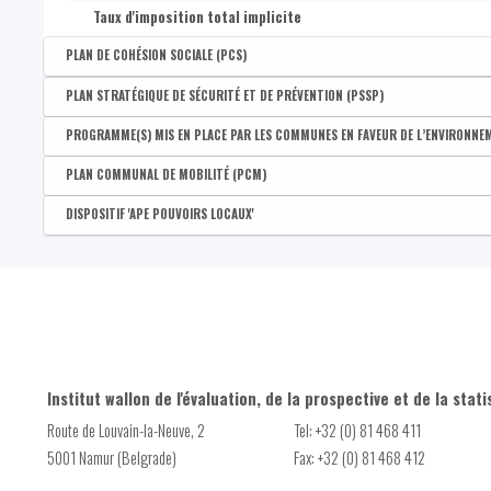
Compte des CPAS : dettes à court terme
Taux d'imposition total implicite
PLAN DE COHÉSION SOCIALE (PCS)
Disponible par :
Commune
PLAN STRATÉGIQUE DE SÉCURITÉ ET DE PRÉVENTION (PSSP)
Présence d'un Plan de cohésion sociale
Disponible par :
Commune
PROGRAMME(S) MIS EN PLACE PAR LES COMMUNES EN FAVEUR DE L’ENVIRONNE
Liste des priorités du PSSP
Disponible par :
Commune
PLAN COMMUNAL DE MOBILITÉ (PCM)
Nombre de programme(s) mis en place par les communes en fa
Disponible par :
Commune
DISPOSITIF 'APE POUVOIRS LOCAUX'
Subvention POLLEC
Présence d'un Plan communal de mobilité (PCM)
Disponible par :
Commune - Arrondissement - Province - Bassin EFE - Zone de pol
PAEDC rédigé
Nombre de projets soutenus par le dispositif 'APE Pouvoirs lo
Subvention BiodiverCité
Nombre d'employeurs bénéficiaires du dispositif 'APE Pouvoirs 
Contrat de rivière
Nombre de Points octroyés par le dispositif 'APE Pouvoirs loca
Conseiller en environnement
Institut wallon de l'évaluation, de la prospective et de la stati
Fauchage tardif
Route de Louvain-la-Neuve, 2
Tel: +32 (0) 81 468 411
Subvention Plantation
5001 Namur (Belgrade)
Fax: +32 (0) 81 468 412
Haies remarquables