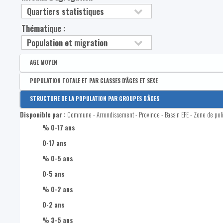
Thématique :
AGE MOYEN
Disponible par :
Commune - Arrondissement - Province - Bassin EFE - Zone de poli
POPULATION TOTALE ET PAR CLASSES D'ÂGES ET SEXE
Age moyen de la population
Disponible par :
Commune - Arrondissement - Province - Bassin EFE - Zone de poli
STRUCTURE DE LA POPULATION PAR GROUPES D'ÂGES
Population totale
Disponible par :
Commune - Arrondissement - Province - Bassin EFE - Zone de poli
Nombre d'hommes
% 0-17 ans
Nombre de femmes
0-17 ans
Part d'hommes
% 0-5 ans
Part de femmes
0-5 ans
Hommes de 0-17 ans
% 0-2 ans
Hommes de 18-24 ans
0-2 ans
Hommes de 25-49 ans
% 3-5 ans