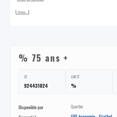
toutes les périodes
10 km
% 75 ans +
ID
UNITÉ
924431024
%
Quartier
Disponible par
SPF économie - Statbel