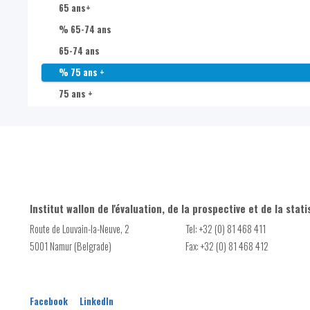
65 ans+
% 65-74 ans
65-74 ans
% 75 ans +
75 ans +
Institut wallon de l'évaluation, de la prospective et de la stati
Route de Louvain-la-Neuve, 2
Tel: +32 (0) 81 468 411
5001 Namur (Belgrade)
Fax: +32 (0) 81 468 412
Facebook
LinkedIn