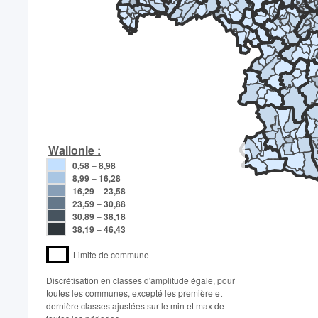
Wallonie :
0,58
–
8,98
8,99
–
16,28
16,29
–
23,58
23,59
–
30,88
30,89
–
38,18
38,19
–
46,43
Limite de commune
Discrétisation en classes d'amplitude égale, pour
toutes les communes, excepté les première et
dernière classes ajustées sur le min et max de