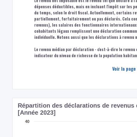
Le revenu net imposable est le revenu tel que déclaré à l'
dépenses déductibles, mais en incluant l'impôt sur les 
du temps, selon le droit fiscal. Actuellement, certains r
partiellement, forfaitairement ou pas déclarés. Cela co
revenus), les salaires des fonctionnaires internationaux,
cohabitants légaux remplissent une déclaration commune.
individuelle. Notons aussi que les déclarations à revenu 
Le revenu médian par déclaration - c'est-à-dire le revenu
indicateur du niveau de richesse de la population habita
Voir la page
Répartition des déclarations de reven
[Année 2023]
40