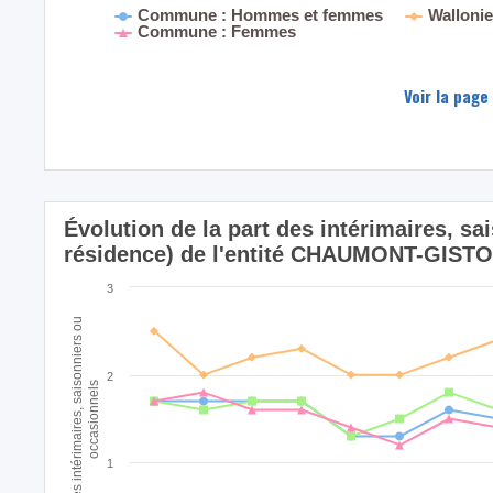
Commune : Hommes et femmes
Walloni
Commune : Femmes
Voir la page
Évolution de la part des intérimaires, sa
résidence) de l'entité CHAUMONT-GIS
3
% des intérimaires, saisonniers ou
2
occasionnels
1