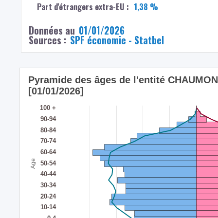
Part d'étrangers extra-EU :
1,38 %
Données au
01/01/2026
Sources :
SPF économie - Statbel
Pyramide des âges de l'entité CHAUM
[01/01/2026]
100 +
90-94
80-84
70-74
60-64
Age
50-54
40-44
30-34
20-24
10-14