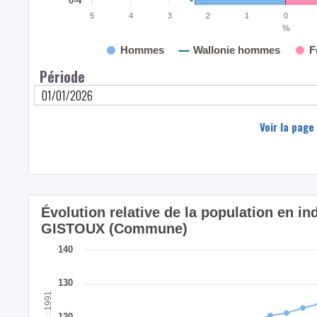
0-4
5
4
3
2
1
0
%
Hommes
Wallonie hommes
F
Période
Voir la page
Évolution relative de la population en i
GISTOUX (Commune)
140
130
120