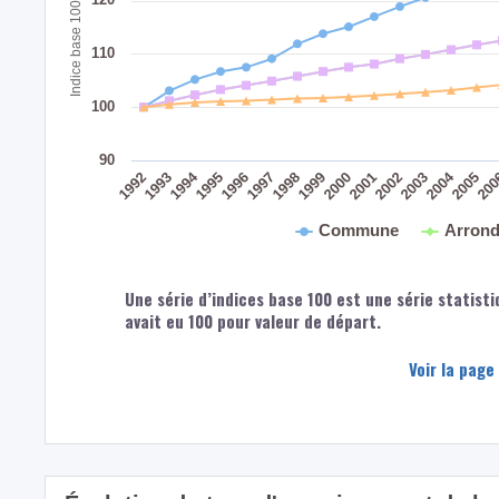
Indice base 100 : 1991
110
100
90
2004
1994
1992
1998
1993
1999
2005
2000
20
1995
2001
1996
2002
1997
2003
Commune
Arrond
Une série d’indices base 100 est une série statisti
avait eu 100 pour valeur de départ.
Voir la page