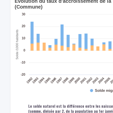
Évolution du taux d'accroissement de l
(Commune)
30
20
Solde /1000 habitants
10
0
-10
-20
2004
1994
2002
2003
2005
2
1992
1993
1995
1996
1997
1998
1999
2000
2001
Solde mig
Le solde naturel est la différence entre les naiss
(somme, divisée par 2, de la population au 1er janv