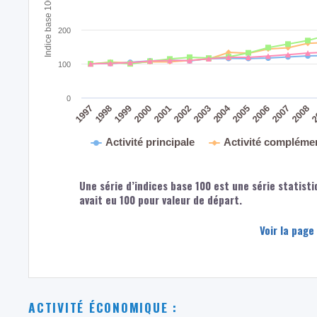
Indice base 100 : 1995
200
100
0
2004
2008
2
2005
2006
2007
2003
2000
2001
2002
1997
1998
1999
Activité principale
Activité compléme
Une série d’indices base 100 est une série statisti
avait eu 100 pour valeur de départ.
Voir la page
ACTIVITÉ ÉCONOMIQUE :