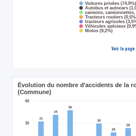
Voitures privées (74,9%)
Autobus et autocars (1,
camions, camionnettes, 
Tracteurs routiers (0,5%
tracteurs agricoles (3,5
Véhicules spéciaux (0,9
Motos (9,2%)
Voir la page
Évolution du nombre d'accidents de la
(Commune)
40
36
36
34
34
31
31
30
30
30
28
28
26
26