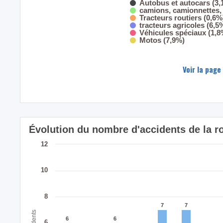
Autobus et autocars (3,
camions, camionnettes, 
Tracteurs routiers (0,6%
tracteurs agricoles (6,5
Véhicules spéciaux (1,8
Motos (7,9%)
Voir la page
Évolution du nombre d'accidents de la 
12
10
8
7
7
7
7
Accidents
6
6
6
6
6