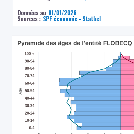
Données au
01/01/2026
Sources :
SPF économie - Statbel
Pyramide des âges de l'entité FLOBECQ
100 +
90-94
80-84
70-74
60-64
Age
50-54
40-44
30-34
20-24
10-14
0-4