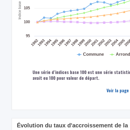
Indice base 100 : 1991
105
100
95
2004
1994
1992
1998
1993
1999
2005
2000
20
1995
2001
1996
2002
1997
2003
Commune
Arrond
Une série d’indices base 100 est une série statisti
avait eu 100 pour valeur de départ.
Voir la page
Évolution du taux d'accroissement de l