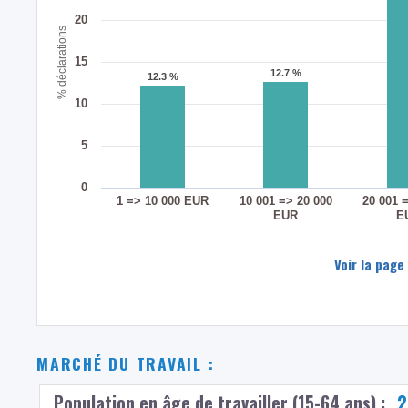
20
% déclarations
15
12.7 %
12.7 %
12.3 %
12.3 %
10
5
0
1 => 10 000 EUR
10 001 => 20 000
20 001 
EUR
E
Voir la page
MARCHÉ DU TRAVAIL :
Population en âge de travailler (15-64 ans) :
2