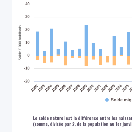
40
30
Solde /1000 habitants
20
10
0
-10
-20
2004
1994
2002
2003
2005
2
1992
1993
1995
1996
1997
1998
1999
2000
2001
Solde mig
Le solde naturel est la différence entre les naiss
(somme, divisée par 2, de la population au 1er janv