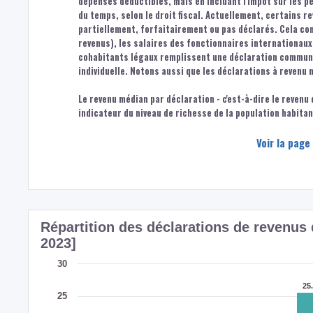
dépenses déductibles, mais en incluant l'impôt sur les 
du temps, selon le droit fiscal. Actuellement, certains r
partiellement, forfaitairement ou pas déclarés. Cela co
revenus), les salaires des fonctionnaires internationaux,
cohabitants légaux remplissent une déclaration commune.
individuelle. Notons aussi que les déclarations à revenu 
Le revenu médian par déclaration - c'est-à-dire le revenu
indicateur du niveau de richesse de la population habita
Voir la page
Répartition des déclarations de revenu
2023]
30
25
25
25