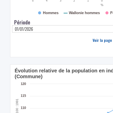
5
4
3
2
1
0
%
Hommes
Wallonie hommes
F
Période
Voir la page
Évolution relative de la population en i
(Commune)
120
115
110