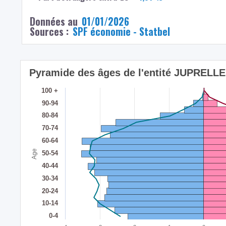
Données au
01/01/2026
Sources :
SPF économie - Statbel
Pyramide des âges de l'entité JUPRELLE
100 +
90-94
80-84
70-74
60-64
Age
50-54
40-44
30-34
20-24
10-14
0-4