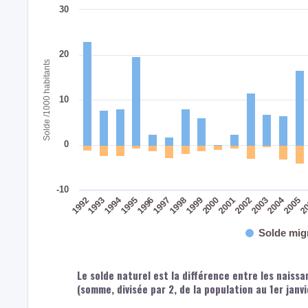
30
20
Solde /1000 habitants
10
0
-10
2004
1994
2002
2003
2005
2
1992
1993
1995
1996
1997
1998
1999
2000
2001
Solde mig
Le solde naturel est la différence entre les naiss
(somme, divisée par 2, de la population au 1er janv