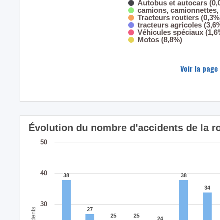
Autobus et autocars (0,
camions, camionnettes, 
Tracteurs routiers (0,3%
tracteurs agricoles (3,6
Véhicules spéciaux (1,6
Motos (8,8%)
Voir la page
Évolution du nombre d'accidents de la 
50
40
38
38
38
38
34
34
30
27
27
Accidents
25
25
25
25
24
24