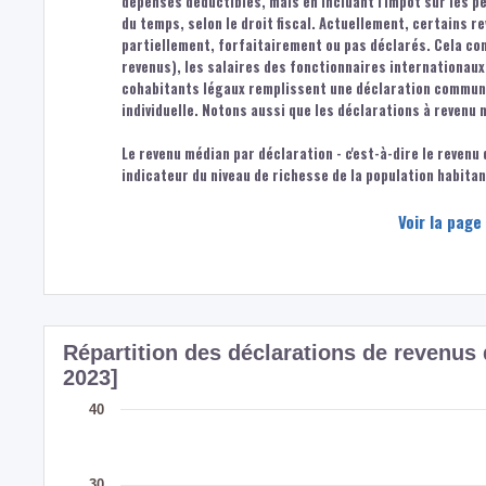
dépenses déductibles, mais en incluant l'impôt sur les 
du temps, selon le droit fiscal. Actuellement, certains r
partiellement, forfaitairement ou pas déclarés. Cela co
revenus), les salaires des fonctionnaires internationaux,
cohabitants légaux remplissent une déclaration commune.
individuelle. Notons aussi que les déclarations à revenu 
Le revenu médian par déclaration - c'est-à-dire le revenu
indicateur du niveau de richesse de la population habita
Voir la page
Répartition des déclarations de revenu
2023]
40
30