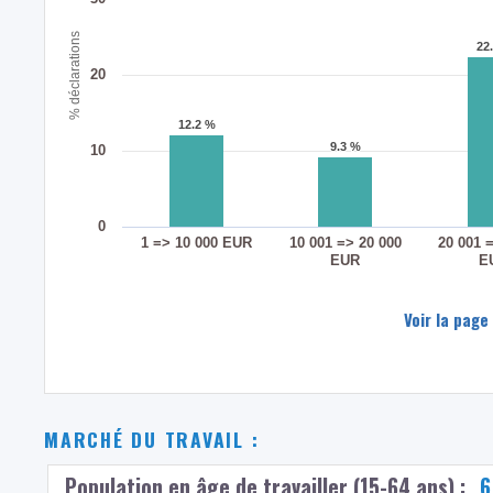
% déclarations
22
22
20
12.2 %
12.2 %
9.3 %
9.3 %
10
0
1 => 10 000 EUR
10 001 => 20 000
20 001 
EUR
E
Voir la page
MARCHÉ DU TRAVAIL :
Population en âge de travailler (15-64 ans) :
6