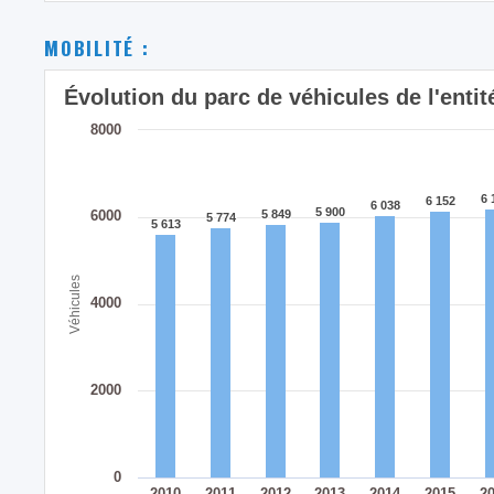
MOBILITÉ :
Évolution du parc de véhicules de l'en
8000
6 
6 
6 152
6 152
6 038
6 038
5 900
5 900
6000
5 849
5 849
5 774
5 774
5 613
5 613
Véhicules
4000
2000
0
2010
2011
2012
2013
2014
2015
2