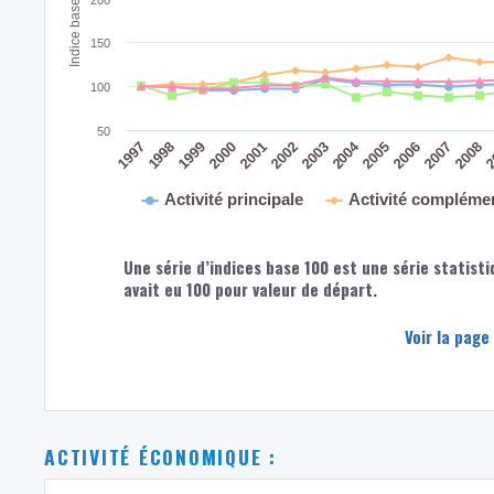
150
100
50
2004
2008
2
2005
2006
2007
2003
2000
2001
2002
1997
1998
1999
Activité principale
Activité compléme
Une série d’indices base 100 est une série statisti
avait eu 100 pour valeur de départ.
Voir la page
ACTIVITÉ ÉCONOMIQUE :