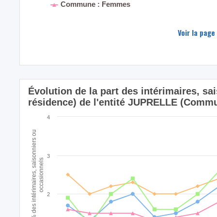
Commune : Femmes
Voir la page
Évolution de la part des intérimaires, sa
résidence) de l'entité JUPRELLE (Comm
4
% des intérimaires, saisonniers ou
3
occasionnels
2