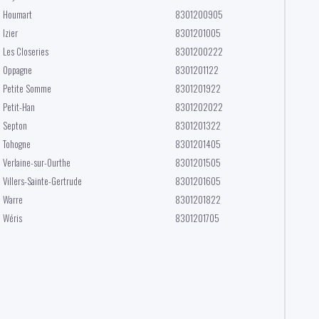
Houmart
8301200905
Izier
8301201005
Les Closeries
8301200222
Oppagne
8301201122
Petite Somme
8301201922
Petit-Han
8301202022
Septon
8301201322
Tohogne
8301201405
Verlaine-sur-Ourthe
8301201505
Villers-Sainte-Gertrude
8301201605
Warre
8301201822
Wéris
8301201705