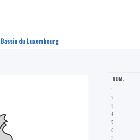
:
Bassin du Luxembourg
NUM.
1
2
3
4
5
6
7