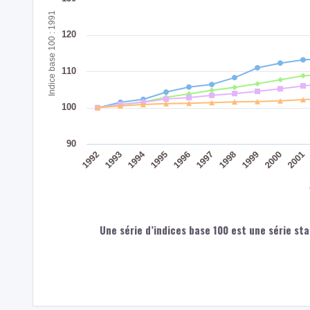
Indice base 100 : 1991
120
110
100
90
1994
1992
1998
1993
1999
2000
1995
2001
1996
1997
Une série d’indices base 100 est une série sta