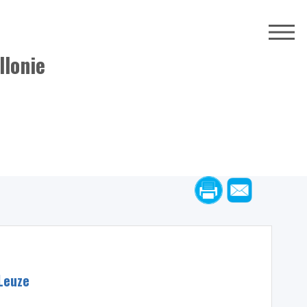
llonie
Leuze