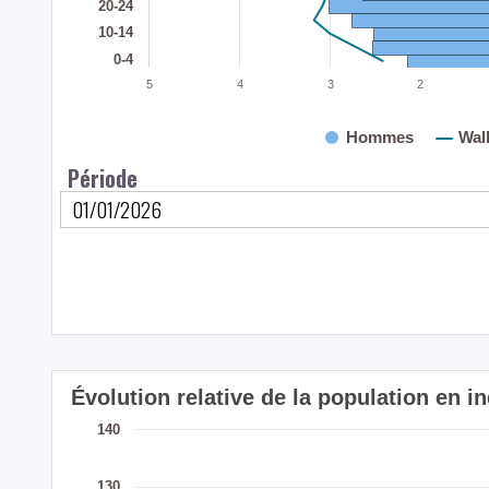
20-24
10-14
0-4
5
4
3
2
Hommes
Wal
Période
Évolution relative de la population en
140
130