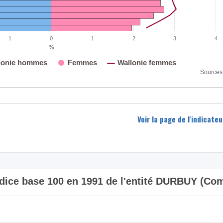
1
0
1
2
3
4
%
lonie hommes
Femmes
Wallonie femmes
Sources 
Voir la page de l'indicat
 indice base 100 en 1991 de l'entité DURBUY (C