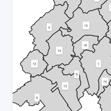
15
4
18
14
12
1
5
10
13
6