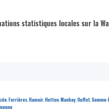
mations statistiques locales sur la Wa
ezée
,
Ferrières
,
Hamoir
,
Hotton
,
Manhay
,
Ouffet
,
Somme-
amenne