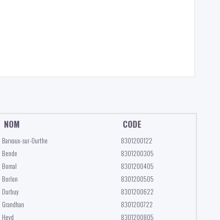
NOM
CODE
Barvaux-sur-Ourthe
8301200122
Bende
8301200305
Bomal
8301200405
Borlon
8301200505
Durbuy
8301200622
Grandhan
8301200722
Heyd
8301200805