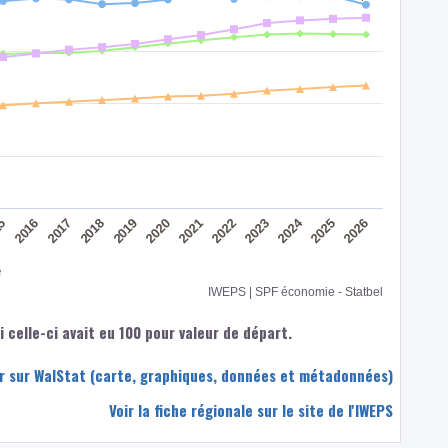
2024
2016
2022
2017
2023
2018
2019
2025
2020
2026
15
2021
e
IWEPS | SPF économie - Statbel
 celle-ci avait eu 100 pour valeur de départ.
eur sur WalStat (carte, graphiques, données et métadonnées)
Voir la fiche régionale sur le site de l'IWEPS