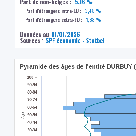
Part de non-belges :
5,16 %
Part d'étrangers intra-EU :
3,48 %
Part d'étrangers extra-EU :
1,68 %
Données au
01/01/2026
Sources :
SPF économie - Statbel
Pyramide des âges de l'entité DURBUY 
100 +
90-94
80-84
70-74
60-64
Age
50-54
40-44
30-34