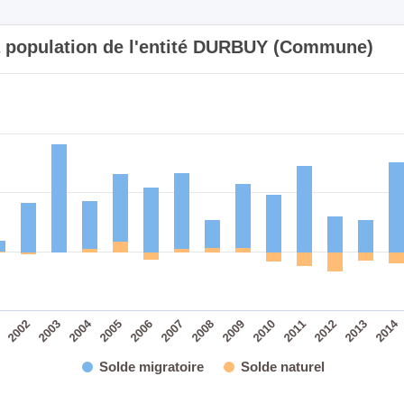
la population de l'entité DURBUY (Commune)
2014
2004
2007
2006
2005
2013
2012
2003
2011
2002
2010
1
2009
2008
Solde migratoire
Solde naturel