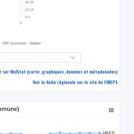
20-24
10-14
0-4
5
: SPF économie - Statbel
eur sur WalStat (carte, graphiques, données et métadonnées)
Voir la fiche régionale sur le site de l'IWEPS
ommune)
128,8 %
128,8 %