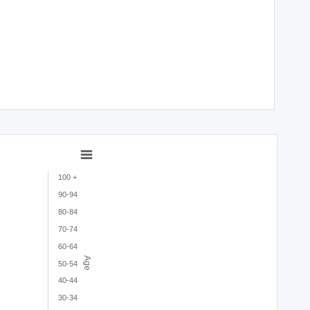
100 +
90-94
80-84
70-74
60-64
Age
50-54
40-44
30-34