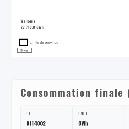
Wallonie
27 719,8 GWh
Limite de province
10 km
Consommation finale 
ID
UNITÉ
8114002
GWh