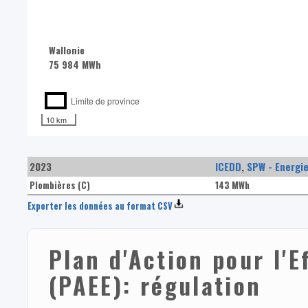
Wallonie
75 984 MWh
Limite de province
10 km
2023
ICEDD
,
SPW - Energi
Plombières (C)
143 MWh
Exporter les données au format CSV
Plan d'Action pour l'E
(PAEE): régulation