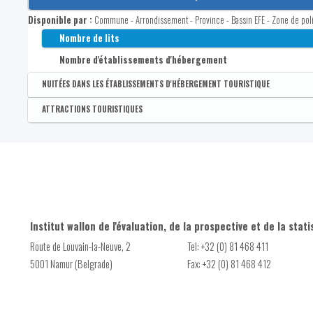
Disponible par :
Commune - Arrondissement - Province - Bassin EFE - Zone de pol
Nombre de lits
Nombre d'établissements d'hébergement
NUITÉES DANS LES ÉTABLISSEMENTS D'HÉBERGEMENT TOURISTIQUE
Disponible par :
Commune - Province
ATTRACTIONS TOURISTIQUES
Nombre de nuitées dans les établissements d'hébergement to
Disponible par :
Commune
Nombre de visites
Nombre d'attractions touristiques
Nombre d'attractions touristiques de type 'culturel'
Nombre d'attractions touristiques de type 'naturel'
Institut wallon de l'évaluation, de la prospective et de la stati
Nombre d'attractions touristiques de type 'récréatif'
Route de Louvain-la-Neuve, 2
Tel: +32 (0) 81 468 411
5001 Namur (Belgrade)
Fax: +32 (0) 81 468 412