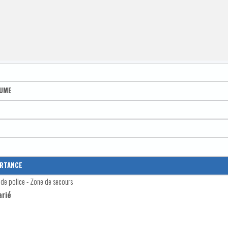
LUME
 100
 100
ORTANCE
de police - Zone de secours
rié