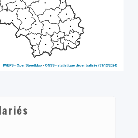
-
IWEPS -
OpenStreetMap
ONSS - statistique décentralisée
(31/12/2024)
lariés