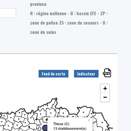
province
R : région wallonne - B : bassin EFE - ZP :
zone de police
ZS : zone de secours - O :
zone de soins
Fond de carte
Indicateur
+
−
×
Theux (C)
13 établissement(s)