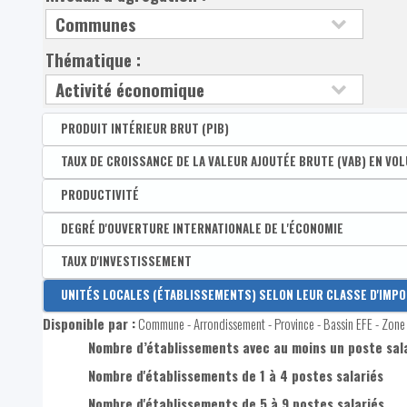
Thématique :
PRODUIT INTÉRIEUR BRUT (PIB)
Disponible par :
TAUX DE CROISSANCE DE LA VALEUR AJOUTÉE BRUTE (VAB) EN VO
Arrondissement - Province
Produit intérieur brut (PIB) par habitant - Wallonie =
Disponible par :
PRODUCTIVITÉ
Arrondissement - Province
Produit intérieur brut (PIB) par habitant - Belgique =
Taux de croissance de la VAB en volume
Disponible par :
DEGRÉ D'OUVERTURE INTERNATIONALE DE L'ÉCONOMIE
Arrondissement - Province
PIB par habitant à prix courant
Productivité moyenne
Disponible par :
TAUX D'INVESTISSEMENT
Arrondissement - Province
Degré d'ouverture international de l'économie
Disponible par :
UNITÉS LOCALES (ÉTABLISSEMENTS) SELON LEUR CLASSE D'IMP
Arrondissement - Province
Montant des importations
Disponible par :
Commune - Arrondissement - Province - Bassin EFE - Zone 
Taux d'investissement
Nombre d’établissements avec au moins un poste sala
Montant des exportations
Nombre d'établissements de 1 à 4 postes salariés
Nombre d'établissements de 5 à 9 postes salariés