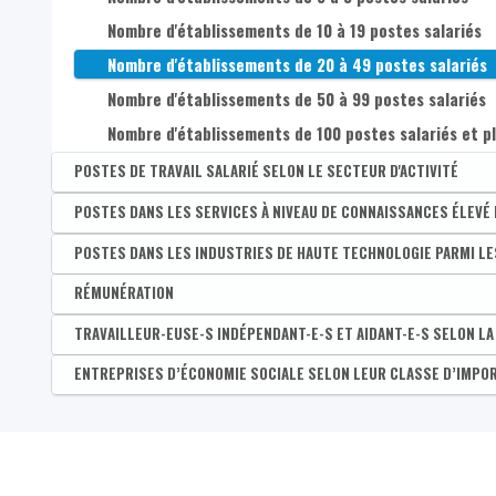
Nombre d'établissements de 10 à 19 postes salariés
Nombre d'établissements de 20 à 49 postes salariés
Nombre d'établissements de 50 à 99 postes salariés
Nombre d'établissements de 100 postes salariés et p
POSTES DE TRAVAIL SALARIÉ SELON LE SECTEUR D'ACTIVITÉ
Disponible par :
POSTES DANS LES SERVICES À NIVEAU DE CONNAISSANCES ÉLEVÉ 
Commune - Arrondissement - Province - Bassin EFE - Zone 
Part de postes dans l'industrie parmi l'ensemble des 
Disponible par :
POSTES DANS LES INDUSTRIES DE HAUTE TECHNOLOGIE PARMI LES
Commune - Arrondissement - Province - Bassin EFE - Zone 
Part de postes dans l'agriculture, sylviculture et pêc
Part des postes de travail dans les services à niveau d
Disponible par :
RÉMUNÉRATION
Commune - Arrondissement - Province - Bassin EFE - Zone 
Part de postes dans la construction parmi l'ensemble
Part des postes de travail dans les industries de haut
Disponible par :
TRAVAILLEUR-EUSE-S INDÉPENDANT-E-S ET AIDANT-E-S SELON LA
Arrondissement - Province
Part de postes dans le commerce, transports, horeca 
Rémunération par salarié selon le lieu de travail
Disponible par :
ENTREPRISES D’ÉCONOMIE SOCIALE SELON LEUR CLASSE D’IMPO
Commune - Arrondissement - Province - Bassin EFE - Zone 
Part de postes dans l'information et communication p
Part de professions libérales parmi les indépendant-
Disponible par :
Commune - Arrondissement - Province - Bassin EFE - Zone 
Part de postes dans les finances et assurances parmi 
Part de l'agriculture et pêche parmi les indépendant
Nombre d'entreprises d’économie sociale (siège princ
Part de postes dans l'immobilier parmi l'ensemble des
Part de l'industrie et artisanat parmi les indépendan
Nombre d'entreprises d’économie sociale (siège princip