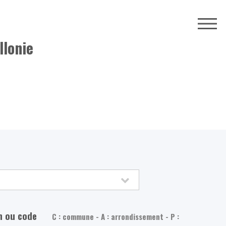
llonie
m ou code
C : commune - A : arrondissement - P :