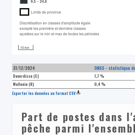
9,5
–
24,6
Limite de province
Discrétisation en classes d'amplitude égale​
excepté les première et dernière classes
ajustées sur le min et max de toutes les périodes
10 km
31/12/2024
ONSS - statistique d
Daverdisse (C)
1,7 %
Wallonie (R)
0,4 %
Exporter les données au format CSV
Part de postes dans l'
pêche parmi l'ensembl