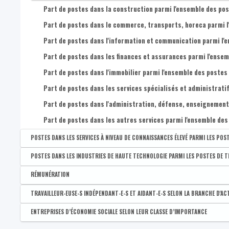
Nombre d'établissements de 10 à 19 postes salariés
Part de postes dans la construction parmi l'ensemble des pos
Nombre d'établissements de 20 à 49 postes salariés
Part de postes dans le commerce, transports, horeca parmi l'
Nombre d'établissements de 50 à 99 postes salariés
Part de postes dans l'information et communication parmi l'e
Nombre d'établissements de 100 postes salariés et plus
Part de postes dans les finances et assurances parmi l'ensem
Part de postes dans l'immobilier parmi l'ensemble des postes 
Part de postes dans les services spécialisés et administratif
Part de postes dans l'administration, défense, enseignement, 
Part de postes dans les autres services parmi l'ensemble des
POSTES DANS LES SERVICES À NIVEAU DE CONNAISSANCES ÉLEVÉ PARMI LES POST
Disponible par :
Commune - Arrondissement - Province - Bassin EFE - Zone de pol
POSTES DANS LES INDUSTRIES DE HAUTE TECHNOLOGIE PARMI LES POSTES DE TR
Part des postes de travail dans les services à niveau de conna
Disponible par :
Commune - Arrondissement - Province - Bassin EFE - Zone de pol
RÉMUNÉRATION
Part des postes de travail dans les industries de haute techno
Disponible par :
Arrondissement - Province
TRAVAILLEUR-EUSE-S INDÉPENDANT-E-S ET AIDANT-E-S SELON LA BRANCHE D'ACT
Rémunération par salarié selon le lieu de travail
Disponible par :
Commune - Arrondissement - Province - Bassin EFE - Zone de pol
ENTREPRISES D’ÉCONOMIE SOCIALE SELON LEUR CLASSE D’IMPORTANCE
Part de professions libérales parmi les indépendant-e-s