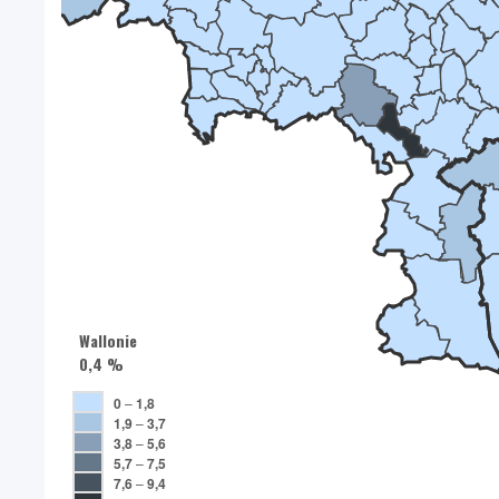
Wallonie
0,4 %
0
–
1,8
1,9
–
3,7
3,8
–
5,6
5,7
–
7,5
7,6
–
9,4