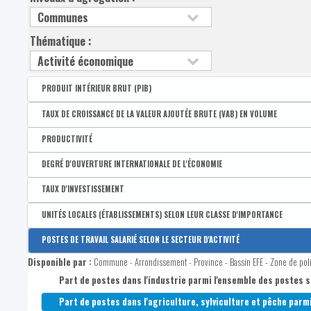
Thématique :
PRODUIT INTÉRIEUR BRUT (PIB)
Disponible par :
Arrondissement - Province
TAUX DE CROISSANCE DE LA VALEUR AJOUTÉE BRUTE (VAB) EN VOLUME
Produit intérieur brut (PIB) par habitant - Wallonie = 100
Disponible par :
Arrondissement - Province
PRODUCTIVITÉ
Produit intérieur brut (PIB) par habitant - Belgique = 100
Taux de croissance de la VAB en volume
Disponible par :
Arrondissement - Province
DEGRÉ D'OUVERTURE INTERNATIONALE DE L'ÉCONOMIE
PIB par habitant à prix courant
Productivité moyenne
Disponible par :
Arrondissement - Province
TAUX D'INVESTISSEMENT
Degré d'ouverture international de l'économie
Disponible par :
Arrondissement - Province
UNITÉS LOCALES (ÉTABLISSEMENTS) SELON LEUR CLASSE D'IMPORTANCE
Montant des importations
Taux d'investissement
Disponible par :
Commune - Arrondissement - Province - Bassin EFE - Zone de pol
POSTES DE TRAVAIL SALARIÉ SELON LE SECTEUR D'ACTIVITÉ
Montant des exportations
Nombre d’établissements avec au moins un poste salarié
Disponible par :
Commune - Arrondissement - Province - Bassin EFE - Zone de pol
Nombre d'établissements de 1 à 4 postes salariés
Part de postes dans l'industrie parmi l'ensemble des postes s
Nombre d'établissements de 5 à 9 postes salariés
Part de postes dans l'agriculture, sylviculture et pêche parmi