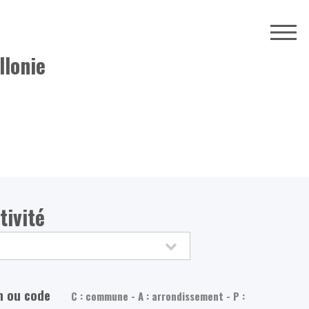
llonie
tivité
m ou code
C : commune - A : arrondissement - P :