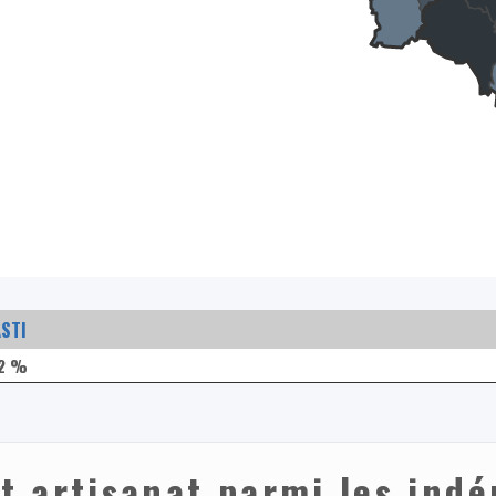
ASTI
,2 %
et artisanat parmi les ind