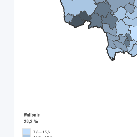
Wallonie
20,2 %
7,8
–
15,6