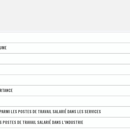
LUME
 100
 100
ORTANCE
de police - Zone de secours
rié
PARMI LES POSTES DE TRAVAIL SALARIÉ DANS LES SERVICES
de police - Zone de secours
postes salariés
 POSTES DE TRAVAIL SALARIÉ DANS L’INDUSTRIE
de police - Zone de secours