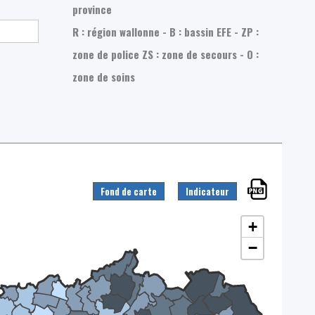
province
R : région wallonne - B : bassin EFE - ZP :
zone de police
ZS : zone de secours - O :
zone de soins
Fond de carte
Indicateur
+
−