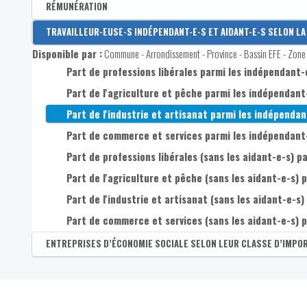
Nombre d'établissements de 5 à 9 postes salariés
Part de postes dans l'agriculture, sylviculture et pêc
Part des postes de travail dans les services à niveau d
Disponible par :
RÉMUNÉRATION
Commune - Arrondissement - Province - Bassin EFE - Zone 
Nombre d'établissements de 10 à 19 postes salariés
Part de postes dans la construction parmi l'ensemble
Part des postes de travail dans les industries de haut
Disponible par :
TRAVAILLEUR-EUSE-S INDÉPENDANT-E-S ET AIDANT-E-S SELON LA
Arrondissement - Province
Nombre d'établissements de 20 à 49 postes salariés
Part de postes dans le commerce, transports, horeca 
Disponible par :
Commune - Arrondissement - Province - Bassin EFE - Zone 
Rémunération par salarié selon le lieu de travail
Part de professions libérales parmi les indépendant-
Nombre d'établissements de 50 à 99 postes salariés
Part de postes dans l'information et communication p
Part de l'agriculture et pêche parmi les indépendant
Nombre d'établissements de 100 postes salariés et p
Part de postes dans les finances et assurances parmi 
Part de l'industrie et artisanat parmi les indépendan
Part de postes dans l'immobilier parmi l'ensemble des
Part de commerce et services parmi les indépendant
Part de postes dans les services spécialisés et admini
Part de professions libérales (sans les aidant-e-s) p
Part de postes dans l'administration, défense, enseign
Part de l'agriculture et pêche (sans les aidant-e-s) 
Part de postes dans les autres services parmi l'ensem
Part de l'industrie et artisanat (sans les aidant-e-s)
Part de commerce et services (sans les aidant-e-s) p
ENTREPRISES D’ÉCONOMIE SOCIALE SELON LEUR CLASSE D’IMPO
Disponible par :
Commune - Arrondissement - Province - Bassin EFE - Zone 
Nombre d'entreprises d’économie sociale (siège princ