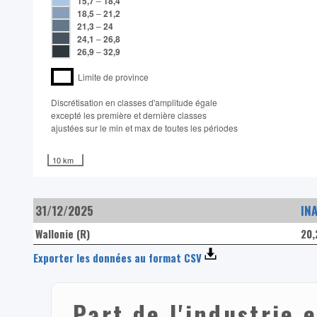
15,7
–
18,4
18,5
–
21,2
21,3
–
24
24,1
–
26,8
26,9
–
32,9
Limite de province
Discrétisation en classes d'amplitude égale​
excepté les première et dernière classes
ajustées sur le min et max de toutes les périodes
10 km
31/12/2025
IN
Wallonie (R)
20
Exporter les données au format CSV
Part de l'industrie 