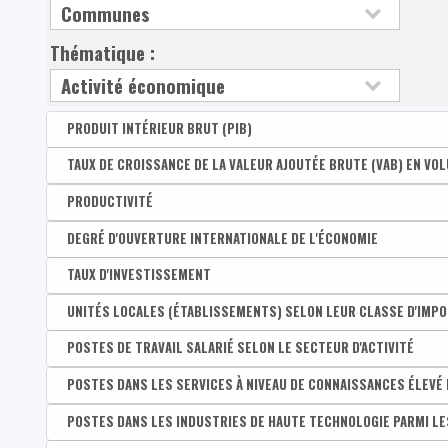
Thématique :
PRODUIT INTÉRIEUR BRUT (PIB)
Disponible par :
TAUX DE CROISSANCE DE LA VALEUR AJOUTÉE BRUTE (VAB) EN VO
Arrondissement - Province
Produit intérieur brut (PIB) par habitant - Wallonie =
Disponible par :
PRODUCTIVITÉ
Arrondissement - Province
Produit intérieur brut (PIB) par habitant - Belgique =
Taux de croissance de la VAB en volume
Disponible par :
DEGRÉ D'OUVERTURE INTERNATIONALE DE L'ÉCONOMIE
Arrondissement - Province
PIB par habitant à prix courant
Productivité moyenne
Disponible par :
TAUX D'INVESTISSEMENT
Arrondissement - Province
Degré d'ouverture international de l'économie
Disponible par :
UNITÉS LOCALES (ÉTABLISSEMENTS) SELON LEUR CLASSE D'IMP
Arrondissement - Province
Montant des importations
Taux d'investissement
Disponible par :
POSTES DE TRAVAIL SALARIÉ SELON LE SECTEUR D'ACTIVITÉ
Commune - Arrondissement - Province - Bassin EFE - Zone 
Montant des exportations
Nombre d’établissements avec au moins un poste sala
Disponible par :
POSTES DANS LES SERVICES À NIVEAU DE CONNAISSANCES ÉLEVÉ 
Commune - Arrondissement - Province - Bassin EFE - Zone 
Nombre d'établissements de 1 à 4 postes salariés
Part de postes dans l'industrie parmi l'ensemble des 
Disponible par :
POSTES DANS LES INDUSTRIES DE HAUTE TECHNOLOGIE PARMI LES
Commune - Arrondissement - Province - Bassin EFE - Zone 