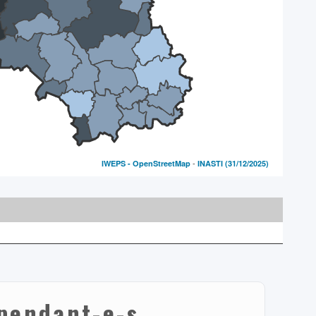
-
IWEPS -
OpenStreetMap
INASTI
(31/12/2025)
épendant-e-s