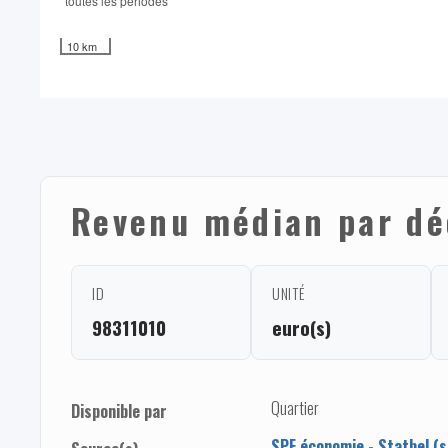
toutes les périodes
10 km
Revenu médian par dé
ID
UNITÉ
98311010
euro(s)
Quartier
Disponible par
SPF économie - Statbel (s