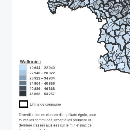
Wallonie :
10 644
–
22 940
22 940
–
28 922
28 922
–
34 904
34 904
–
40 886
40 886
–
46 868
46 868
–
53 257
Limite de commune
Discrétisation en classes d'amplitude égale, pour
toutes les communes, excepté les première et
dernière classes ajustées sur le min et max de