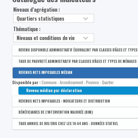
Niveaux d’agrégation :
Thématique :
REVENU DISPONIBLE ADMINISTRATIF ÉQUIVALENT PAR CLASSES D'ÂGES ET TYPE
Disponible par :
Commune - Arrondissement - Province - Quartier
TAUX DE PAUVRETÉ ADMINISTRATIF PAR CLASSES D'ÂGES ET TYPES DE MÉNAGES
Médian du revenu administratif disponible équivalent de la po
Disponible par :
Commune - Arrondissement - Province - Quartier
REVENUS NETS IMPOSABLES MÉDIAN
1er quartile du revenu administratif disponible équivalent de 
Taux de pauvreté administratif de la population
Disponible par :
Commune - Arrondissement - Province - Quartier
3e quartile du revenu administratif disponible équivalent de l
Revenu médian par déclaration
REVENUS NETS IMPOSABLES : INDICATEURS ET DISTRIBUTION
Disponible par :
Commune - Arrondissement - Province - Quartier
BÉNÉFICIAIRES DE L'INTERVENTION MAJORÉE (BIM)
Coefficient interquartile des revenus nets imposables par dé
Disponible par :
Commune - Arrondissement - Province - Quartier
TAUX ANNUEL DE RIS/ERIS CHEZ LES 18-64 ANS - DONNÉES STATBEL
Part de bénéficiaire de l’intervention majorée (BIM) : total
Disponible par :
Commune - Arrondissement - Province - Bassin EFE - Zone de poli