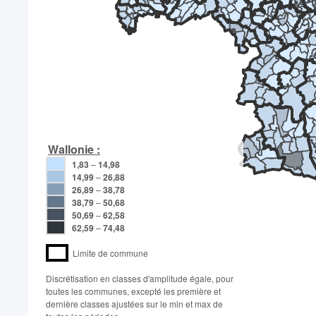
Wallonie :
1,83
–
14,98
14,99
–
26,88
26,89
–
38,78
38,79
–
50,68
50,69
–
62,58
62,59
–
74,48
Limite de commune
Discrétisation en classes d'amplitude égale, pour
toutes les communes, excepté les première et
dernière classes ajustées sur le min et max de