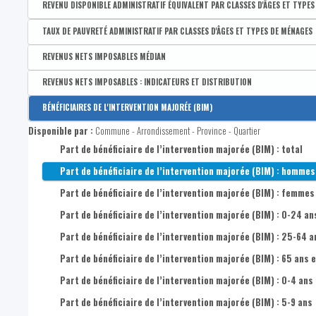
REVENU DISPONIBLE ADMINISTRATIF ÉQUIVALENT PAR CLASSES D'ÂGES ET TYPE
Disponible par :
Commune - Arrondissement - Province - Quartier
TAUX DE PAUVRETÉ ADMINISTRATIF PAR CLASSES D'ÂGES ET TYPES DE MÉNAGES
Médian du revenu administratif disponible équivalent de la po
Disponible par :
Commune - Arrondissement - Province - Quartier
REVENUS NETS IMPOSABLES MÉDIAN
1er quartile du revenu administratif disponible équivalent de 
Taux de pauvreté administratif de la population
Disponible par :
Commune - Arrondissement - Province - Quartier
REVENUS NETS IMPOSABLES : INDICATEURS ET DISTRIBUTION
3e quartile du revenu administratif disponible équivalent de l
Revenu médian par déclaration
Disponible par :
Commune - Arrondissement - Province - Quartier
BÉNÉFICIAIRES DE L'INTERVENTION MAJORÉE (BIM)
Coefficient interquartile des revenus nets imposables par dé
Disponible par :
Commune - Arrondissement - Province - Quartier
Part de bénéficiaire de l’intervention majorée (BIM) : total
Part de bénéficiaire de l’intervention majorée (BIM) : hommes
Part de bénéficiaire de l’intervention majorée (BIM) : femmes
Part de bénéficiaire de l’intervention majorée (BIM) : 0-24 an
Part de bénéficiaire de l’intervention majorée (BIM) : 25-64 a
Part de bénéficiaire de l’intervention majorée (BIM) : 65 ans e
Part de bénéficiaire de l’intervention majorée (BIM) : 0-4 ans
Part de bénéficiaire de l’intervention majorée (BIM) : 5-9 ans