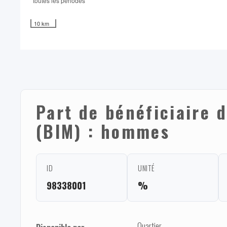
toutes les périodes
10 km
Part de bénéficiaire 
(BIM) : hommes
ID
UNITÉ
98338001
%
Quartier