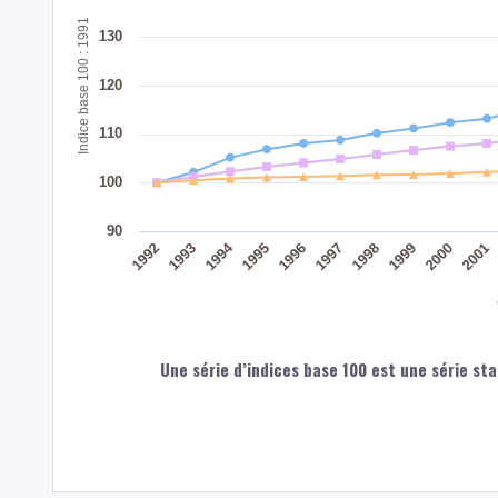
Indice base 100 : 1991
130
120
110
100
90
1994
1992
1998
1993
1999
2000
1995
2001
1996
1997
Une série d’indices base 100 est une série sta