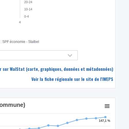
20-24
10-14
0-4
4
: SPF économie - Statbel
eur sur WalStat (carte, graphiques, données et métadonnées)
Voir la fiche régionale sur le site de l'IWEPS
(Commune)
147,1 %
147,1 %