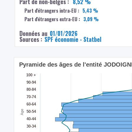
Part de non-belges :
8,52 %
Part d'étrangers intra-EU :
5,43 %
Part d'étrangers extra-EU :
3,09 %
Données au
01/01/2026
Sources :
SPF économie - Statbel
Pyramide des âges de l'entité JODOIGN
100 +
90-94
80-84
70-74
60-64
Age
50-54
40-44
30-34