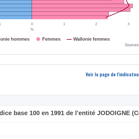
1
0
1
2
3
%
lonie hommes
Femmes
Wallonie femmes
Sources 
Voir la page de l'indicat
 indice base 100 en 1991 de l'entité JODOIGNE 