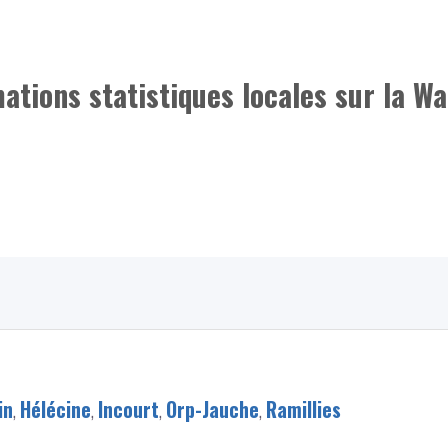
mations statistiques locales sur la Wa
in
,
Hélécine
,
Incourt
,
Orp-Jauche
,
Ramillies