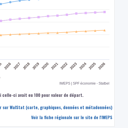
2024
2016
2022
2017
2023
2018
2019
2025
2020
2026
15
2021
e
IWEPS | SPF économie - Statbel
 celle-ci avait eu 100 pour valeur de départ.
eur sur WalStat (carte, graphiques, données et métadonnées)
Voir la fiche régionale sur le site de l'IWEPS