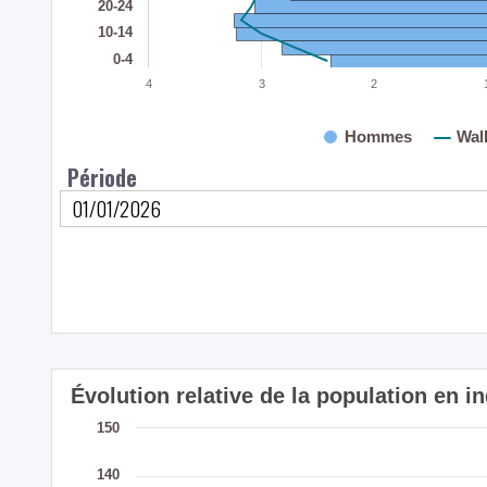
20-24
10-14
0-4
4
3
2
Hommes
Wal
Période
Évolution relative de la population en
150
140