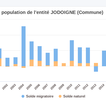
la population de l'entité JODOIGNE (Commune)
2014
2004
2007
2006
2005
2013
2012
2003
2011
2002
2010
1
2009
2008
Solde migratoire
Solde naturel