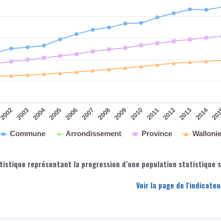
2004
2014
2010
2005
2011
2006
2012
2007
2013
2002
2008
2003
2009
20
Commune
Arrondissement
Province
Walloni
tistique représentant la progression d’une population statistique si
Voir la page de l'indicat