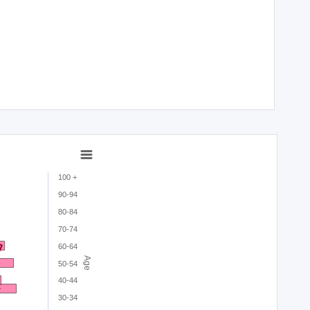
100 +
90-94
80-84
70-74
60-64
Age
50-54
40-44
30-34