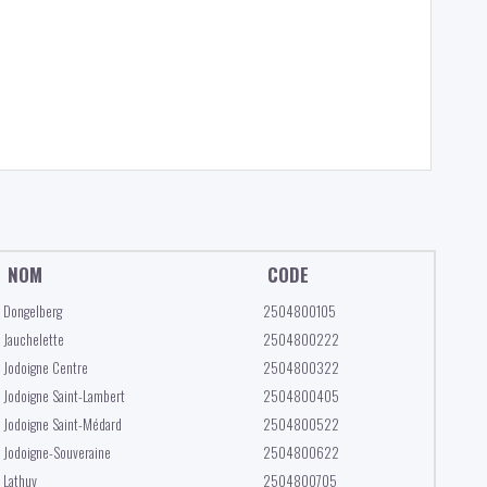
NOM
CODE
Dongelberg
2504800105
Jauchelette
2504800222
Jodoigne Centre
2504800322
Jodoigne Saint-Lambert
2504800405
Jodoigne Saint-Médard
2504800522
Jodoigne-Souveraine
2504800622
Lathuy
2504800705