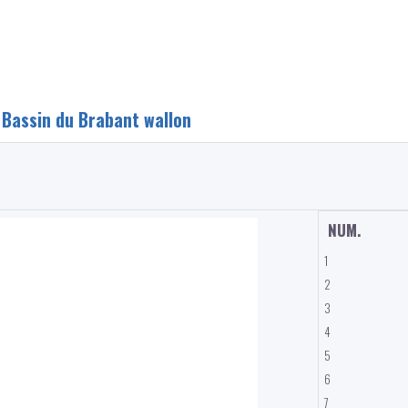
:
Bassin du Brabant wallon
NUM.
1
2
3
4
5
6
7