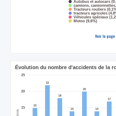
Autobus et autocars (0
camions, camionnettes, 
Tracteurs routiers (0,1
tracteurs agricoles (4,
Véhicules spéciaux (1,
Motos (9,6%)
Voir la page
Évolution du nombre d'accidents de la 
25
22
22
20
20
20
18
18
17
17
15
15
15
14
14
14
14
Accidents