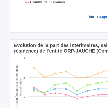
Commune : Femmes
Voir la page
Évolution de la part des intérimaires, sa
résidence) de l'entité ORP-JAUCHE (Co
3
% des intérimaires, saisonniers ou
2
occasionnels
1