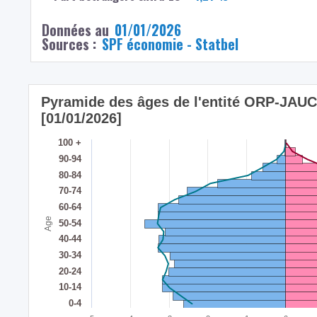
Données au
01/01/2026
Sources :
SPF économie - Statbel
Pyramide des âges de l'entité ORP-JA
[01/01/2026]
100 +
90-94
80-84
70-74
60-64
Age
50-54
40-44
30-34
20-24
10-14
0-4