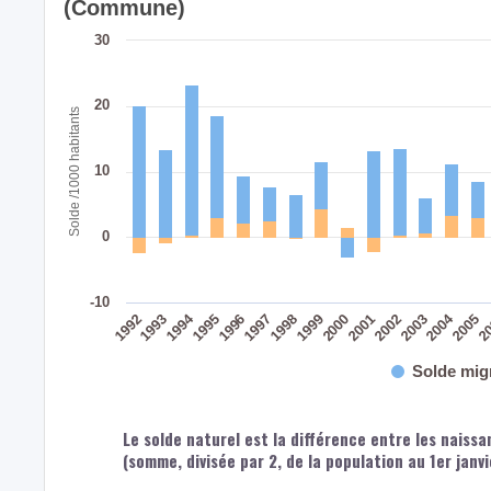
(Commune)
30
20
Solde /1000 habitants
10
0
-10
2004
1994
2002
2003
2005
2
1992
1993
1995
1996
1997
1998
1999
2000
2001
Solde mig
Le solde naturel est la différence entre les naiss
(somme, divisée par 2, de la population au 1er janv