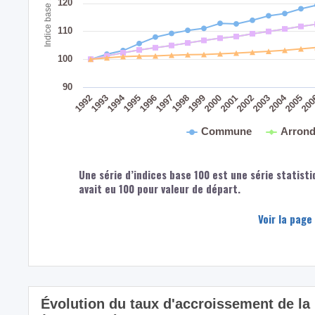
Indice base 100 : 1991
120
110
100
90
2004
1994
1992
1998
1993
1999
2005
2000
20
1995
2001
1996
2002
1997
2003
Commune
Arrond
Une série d’indices base 100 est une série statisti
avait eu 100 pour valeur de départ.
Voir la page
Évolution du taux d'accroissement de la