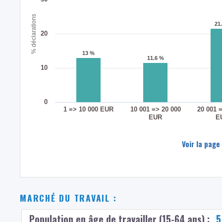
% déclarations
21
21
20
13 %
13 %
11.6 %
11.6 %
10
0
1 => 10 000 EUR
10 001 => 20 000
20 001 
EUR
E
Voir la page
MARCHÉ DU TRAVAIL :
Population en âge de travailler (15-64 ans) :
5