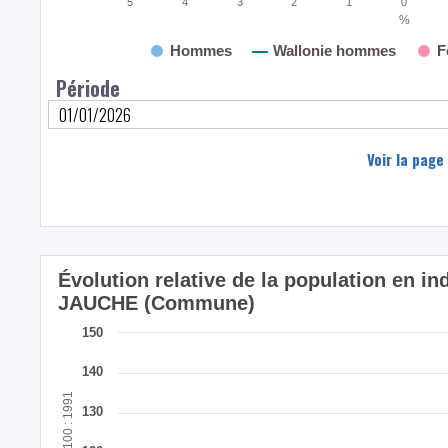
5
4
3
2
1
0
%
Hommes
Wallonie hommes
F
Période
Voir la page
Évolution relative de la population en in
JAUCHE (Commune)
150
140
130