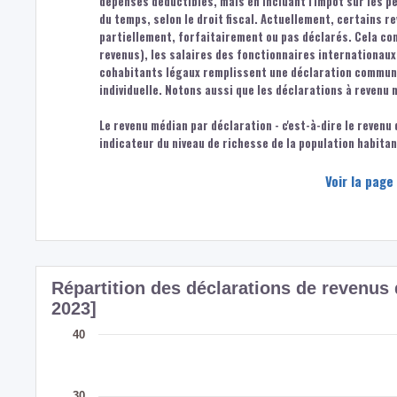
dépenses déductibles, mais en incluant l'impôt sur les 
du temps, selon le droit fiscal. Actuellement, certains r
partiellement, forfaitairement ou pas déclarés. Cela co
revenus), les salaires des fonctionnaires internationaux,
cohabitants légaux remplissent une déclaration commune.
individuelle. Notons aussi que les déclarations à revenu 
Le revenu médian par déclaration - c'est-à-dire le revenu
indicateur du niveau de richesse de la population habita
Voir la page
Répartition des déclarations de revenu
2023]
40
30