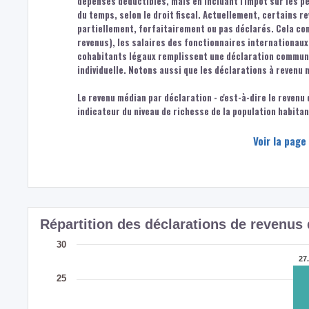
dépenses déductibles, mais en incluant l'impôt sur les 
du temps, selon le droit fiscal. Actuellement, certains r
partiellement, forfaitairement ou pas déclarés. Cela co
revenus), les salaires des fonctionnaires internationaux,
cohabitants légaux remplissent une déclaration commune.
individuelle. Notons aussi que les déclarations à revenu 
Le revenu médian par déclaration - c'est-à-dire le revenu
indicateur du niveau de richesse de la population habita
Voir la page
Répartition des déclarations de revenus
30
27
27
25