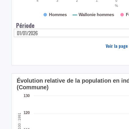
4
3
2
1
0
%
Hommes
Wallonie hommes
F
Période
Voir la page
Évolution relative de la population en in
(Commune)
130
120