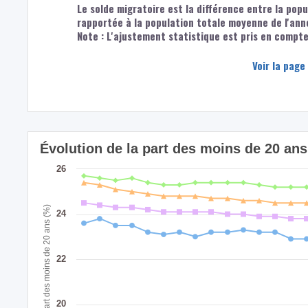
Le solde migratoire est la différence entre la popu
rapportée à la population totale moyenne de l'ann
Note : L'ajustement statistique est pris en compte 
Voir la page
Évolution de la part des moins de 20 an
26
Part des moins de 20 ans (%)
24
22
20