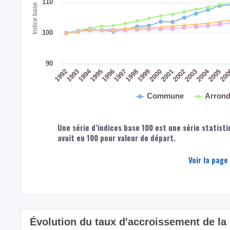
Indice base 100 : 1991
110
100
90
2004
1994
1992
1998
1993
1999
2005
2000
20
1995
2001
1996
2002
1997
2003
Commune
Arrond
Une série d’indices base 100 est une série statisti
avait eu 100 pour valeur de départ.
Voir la page
Évolution du taux d'accroissement de la