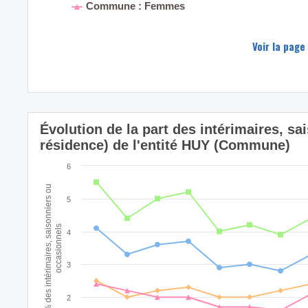
Commune : Femmes
Voir la page
Évolution de la part des intérimaires, sa
résidence) de l'entité HUY (Commune)
6
% des intérimaires, saisonniers ou
5
occasionnels
4
3
2