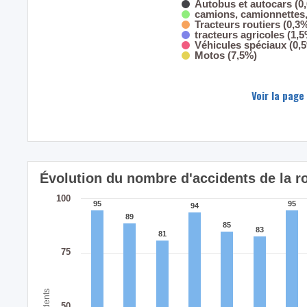
Autobus et autocars (0
camions, camionnettes, 
Tracteurs routiers (0,3
tracteurs agricoles (1,
Véhicules spéciaux (0,
Motos (7,5%)
Voir la page
Évolution du nombre d'accidents de la r
100
95
95
95
95
94
94
89
89
85
85
83
83
81
81
75
Accidents
50