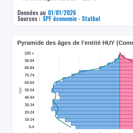
Données au
01/01/2026
Sources :
SPF économie - Statbel
Pyramide des âges de l'entité HUY (Com
100 +
90-94
80-84
70-74
60-64
Age
50-54
40-44
30-34
20-24
10-14
0-4