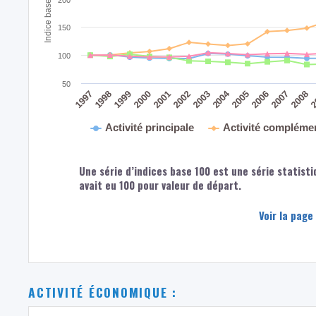
150
100
50
2004
2008
2
2005
2006
2007
2003
2000
2001
2002
1997
1998
1999
Activité principale
Activité compléme
Une série d’indices base 100 est une série statisti
avait eu 100 pour valeur de départ.
Voir la page
ACTIVITÉ ÉCONOMIQUE :