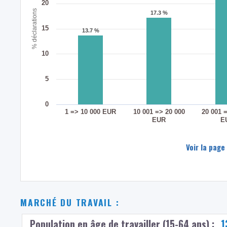
20
% déclarations
17.3 %
17.3 %
15
13.7 %
13.7 %
10
5
0
1 => 10 000 EUR
10 001 => 20 000
20 001 
EUR
E
Voir la page
MARCHÉ DU TRAVAIL :
Population en âge de travailler (15-64 ans) :
1