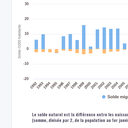
30
20
Solde /1000 habitants
10
0
-10
-20
2004
1994
2002
2003
2005
2
1992
1993
1995
1996
1997
1998
1999
2000
2001
Solde mig
Le solde naturel est la différence entre les naiss
(somme, divisée par 2, de la population au 1er janv