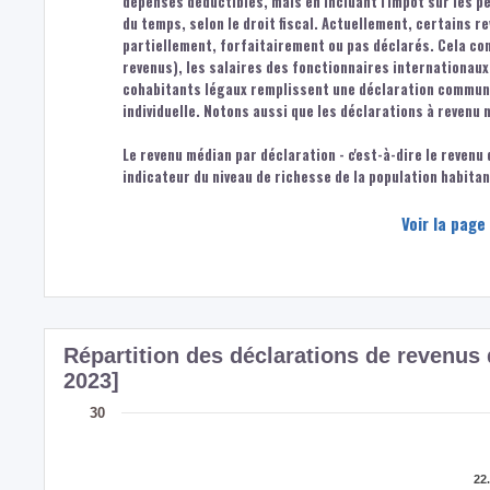
dépenses déductibles, mais en incluant l'impôt sur les 
du temps, selon le droit fiscal. Actuellement, certains r
partiellement, forfaitairement ou pas déclarés. Cela co
revenus), les salaires des fonctionnaires internationaux,
cohabitants légaux remplissent une déclaration commune.
individuelle. Notons aussi que les déclarations à revenu 
Le revenu médian par déclaration - c'est-à-dire le revenu
indicateur du niveau de richesse de la population habita
Voir la page
Répartition des déclarations de revenu
2023]
30
22
22