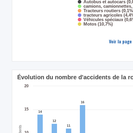
Autobus et autocars (0
camions, camionnettes, 
Tracteurs routiers (0,1%
tracteurs agricoles (4,4
Véhicules spéciaux (0,6
Motos (10,7%)
Voir la page
Évolution du nombre d'accidents de la 
20
16
16
15
14
14
12
12
11
11
Accidents
10