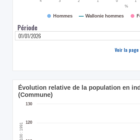
4
3
2
1
0
1
%
Hommes
Wallonie hommes
F
Période
Voir la page
Évolution relative de la population en i
(Commune)
130
120