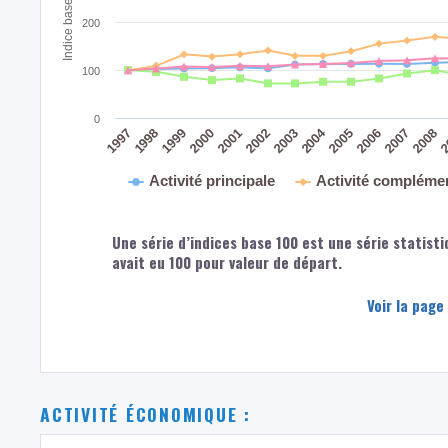
200
100
0
2004
2008
2
2005
2006
2007
2003
2000
2001
2002
1997
1998
1999
Activité principale
Activité compléme
Une série d’indices base 100 est une série statisti
avait eu 100 pour valeur de départ.
Voir la page
ACTIVITÉ ÉCONOMIQUE :