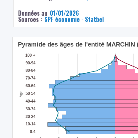
Données au
01/01/2026
Sources :
SPF économie - Statbel
Pyramide des âges de l'entité MARCHIN
100 +
90-94
80-84
70-74
60-64
Age
50-54
40-44
30-34
20-24
10-14
0-4