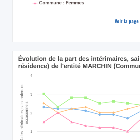
Commune : Femmes
Voir la page
Évolution de la part des intérimaires, sa
résidence) de l'entité MARCHIN (Commu
4
% des intérimaires, saisonniers ou
3
occasionnels
2
1