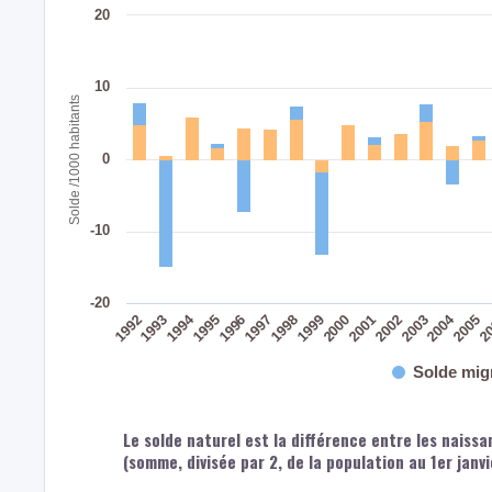
20
10
Solde /1000 habitants
0
-10
-20
2004
1994
2002
2003
2005
2
1992
1993
1995
1996
1997
1998
1999
2000
2001
Solde mig
Le solde naturel est la différence entre les naiss
(somme, divisée par 2, de la population au 1er janv