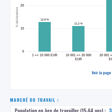
20
% déclarations
12.9 %
12.9 %
11.2 %
11.2 %
10
0
1 => 10 000 EUR
10 001 => 20 000
20 001 
EUR
E
Voir la page
MARCHÉ DU TRAVAIL :
Population en âge de travailler (15-64 ans) :
3