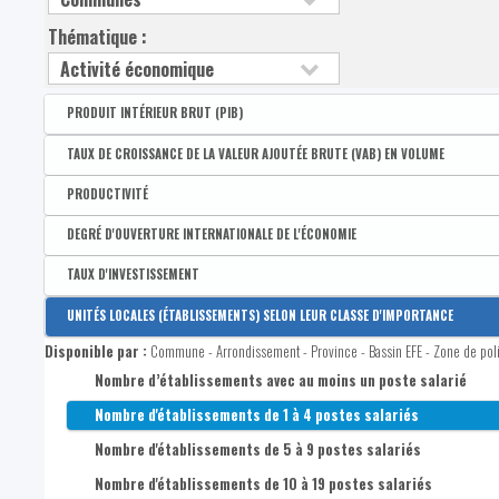
Thématique :
PRODUIT INTÉRIEUR BRUT (PIB)
Disponible par :
Arrondissement - Province
TAUX DE CROISSANCE DE LA VALEUR AJOUTÉE BRUTE (VAB) EN VOLUME
Produit intérieur brut (PIB) par habitant - Wallonie = 100
Disponible par :
Arrondissement - Province
PRODUCTIVITÉ
Produit intérieur brut (PIB) par habitant - Belgique = 100
Taux de croissance de la VAB en volume
Disponible par :
Arrondissement - Province
DEGRÉ D'OUVERTURE INTERNATIONALE DE L'ÉCONOMIE
PIB par habitant à prix courant
Productivité moyenne
Disponible par :
Arrondissement - Province
TAUX D'INVESTISSEMENT
Degré d'ouverture international de l'économie
Disponible par :
Arrondissement - Province
UNITÉS LOCALES (ÉTABLISSEMENTS) SELON LEUR CLASSE D'IMPORTANCE
Montant des importations
Taux d'investissement
Disponible par :
Commune - Arrondissement - Province - Bassin EFE - Zone de pol
Montant des exportations
Nombre d’établissements avec au moins un poste salarié
Nombre d'établissements de 1 à 4 postes salariés
Nombre d'établissements de 5 à 9 postes salariés
Nombre d'établissements de 10 à 19 postes salariés