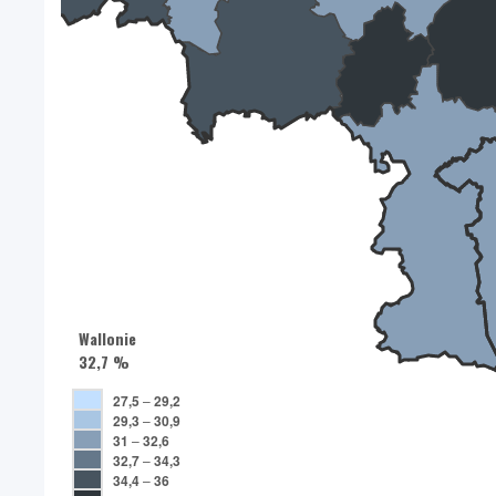
Wallonie
32,7 %
27,5
–
29,2
29,3
–
30,9
31
–
32,6
32,7
–
34,3
34,4
–
36