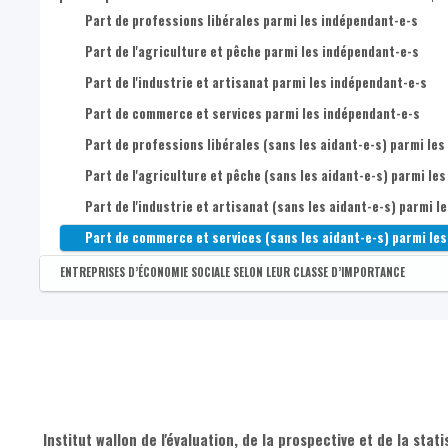
Part de postes dans l'information et communication parmi l'e
Part de professions libérales parmi les indépendant-e-s
Nombre d'établissements de 100 postes salariés et plus
Part de postes dans les finances et assurances parmi l'ensem
Part de l'agriculture et pêche parmi les indépendant-e-s
Part de postes dans l'immobilier parmi l'ensemble des postes 
Part de l'industrie et artisanat parmi les indépendant-e-s
Part de postes dans les services spécialisés et administratif
Part de commerce et services parmi les indépendant-e-s
Part de postes dans l'administration, défense, enseignement, 
Part de professions libérales (sans les aidant-e-s) parmi les
Part de postes dans les autres services parmi l'ensemble des
Part de l'agriculture et pêche (sans les aidant-e-s) parmi le
Part de l'industrie et artisanat (sans les aidant-e-s) parmi l
Part de commerce et services (sans les aidant-e-s) parmi les
ENTREPRISES D’ÉCONOMIE SOCIALE SELON LEUR CLASSE D’IMPORTANCE
Disponible par :
Commune - Arrondissement - Province - Bassin EFE - Zone de pol
Nombre d'entreprises d’économie sociale (siège principal)
Nombre d'entreprises d’économie sociale (siège principal) de 1
Nombre d'entreprises d’économie sociale (siège principal) de 
Nombre d'entreprises d’économie sociale (siège principal) de 1
Institut wallon de l'évaluation, de la prospective et de la stati