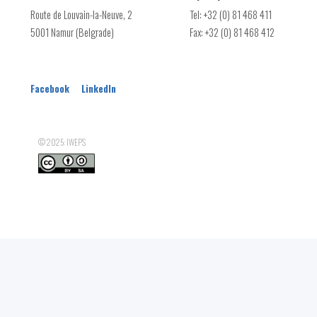
Nombre d'entreprises d’économie sociale (siège principal) de 
Route de Louvain-la-Neuve, 2
Tel: +32 (0) 81 468 411
Nombre d'entreprises d’économie sociale (siège principal) de 
5001 Namur (Belgrade)
Fax: +32 (0) 81 468 412
Facebook
LinkedIn
© 2025: IWEPS