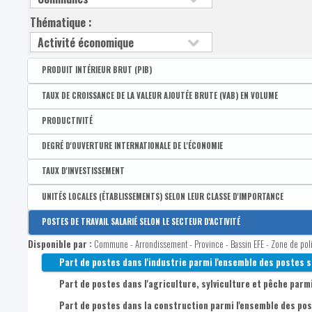
Thématique :
PRODUIT INTÉRIEUR BRUT (PIB)
Disponible par :
Arrondissement - Province
TAUX DE CROISSANCE DE LA VALEUR AJOUTÉE BRUTE (VAB) EN VOLUME
Produit intérieur brut (PIB) par habitant - Wallonie = 100
Disponible par :
Arrondissement - Province
PRODUCTIVITÉ
Produit intérieur brut (PIB) par habitant - Belgique = 100
Taux de croissance de la VAB en volume
Disponible par :
Arrondissement - Province
DEGRÉ D'OUVERTURE INTERNATIONALE DE L'ÉCONOMIE
PIB par habitant à prix courant
Productivité moyenne
Disponible par :
Arrondissement - Province
TAUX D'INVESTISSEMENT
Degré d'ouverture international de l'économie
Disponible par :
Arrondissement - Province
UNITÉS LOCALES (ÉTABLISSEMENTS) SELON LEUR CLASSE D'IMPORTANCE
Montant des importations
Taux d'investissement
Disponible par :
Commune - Arrondissement - Province - Bassin EFE - Zone de pol
POSTES DE TRAVAIL SALARIÉ SELON LE SECTEUR D'ACTIVITÉ
Montant des exportations
Nombre d’établissements avec au moins un poste salarié
Disponible par :
Commune - Arrondissement - Province - Bassin EFE - Zone de pol
Nombre d'établissements de 1 à 4 postes salariés
Part de postes dans l'industrie parmi l'ensemble des postes s
Nombre d'établissements de 5 à 9 postes salariés
Part de postes dans l'agriculture, sylviculture et pêche parmi
Nombre d'établissements de 10 à 19 postes salariés
Part de postes dans la construction parmi l'ensemble des pos