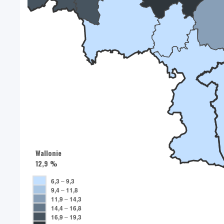
Wallonie
12,9 %
6,3
–
9,3
9,4
–
11,8
11,9
–
14,3
14,4
–
16,8
16,9
–
19,3