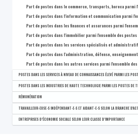
Nombre d'établissements de 20 à 49 postes salariés
Part de postes dans le commerce, transports, horeca parmi l'
Nombre d'établissements de 50 à 99 postes salariés
Part de postes dans l'information et communication parmi l'e
Nombre d'établissements de 100 postes salariés et plus
Part de postes dans les finances et assurances parmi l'ensem
Part de postes dans l'immobilier parmi l'ensemble des postes 
Part de postes dans les services spécialisés et administratif
Part de postes dans l'administration, défense, enseignement, 
Part de postes dans les autres services parmi l'ensemble des
POSTES DANS LES SERVICES À NIVEAU DE CONNAISSANCES ÉLEVÉ PARMI LES POST
Disponible par :
Commune - Arrondissement - Province - Bassin EFE - Zone de pol
POSTES DANS LES INDUSTRIES DE HAUTE TECHNOLOGIE PARMI LES POSTES DE TR
Part des postes de travail dans les services à niveau de conna
Disponible par :
Commune - Arrondissement - Province - Bassin EFE - Zone de pol
RÉMUNÉRATION
Part des postes de travail dans les industries de haute techno
Disponible par :
Arrondissement - Province
TRAVAILLEUR-EUSE-S INDÉPENDANT-E-S ET AIDANT-E-S SELON LA BRANCHE D'ACT
Rémunération par salarié selon le lieu de travail
Disponible par :
Commune - Arrondissement - Province - Bassin EFE - Zone de pol
ENTREPRISES D’ÉCONOMIE SOCIALE SELON LEUR CLASSE D’IMPORTANCE
Part de professions libérales parmi les indépendant-e-s
Disponible par :
Commune - Arrondissement - Province - Bassin EFE - Zone de pol
Part de l'agriculture et pêche parmi les indépendant-e-s