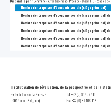
Nombre d'établissements de 100 postes salariés et plus
Disponible par :
Commune - Arrondissement - Province - Bassin EFE - Zone de pol
Part de postes dans les finances et assurances parmi l'ensem
Part de l'agriculture et pêche parmi les indépendant-e-s
Nombre d'entreprises d’économie sociale (siège principal)
Part de postes dans l'immobilier parmi l'ensemble des postes 
Part de l'industrie et artisanat parmi les indépendant-e-s
Nombre d'entreprises d’économie sociale (siège principal) de 1
Part de postes dans les services spécialisés et administratif
Part de commerce et services parmi les indépendant-e-s
Nombre d'entreprises d’économie sociale (siège principal) de 
Part de postes dans l'administration, défense, enseignement, 
Part de professions libérales (sans les aidant-e-s) parmi les
Nombre d'entreprises d’économie sociale (siège principal) de 1
Part de postes dans les autres services parmi l'ensemble des
Part de l'agriculture et pêche (sans les aidant-e-s) parmi le
Nombre d'entreprises d’économie sociale (siège principal) de 
Part de l'industrie et artisanat (sans les aidant-e-s) parmi l
Nombre d'entreprises d’économie sociale (siège principal) de 
Part de commerce et services (sans les aidant-e-s) parmi les
Institut wallon de l'évaluation, de la prospective et de la stati
Route de Louvain-la-Neuve, 2
Tel: +32 (0) 81 468 411
5001 Namur (Belgrade)
Fax: +32 (0) 81 468 412