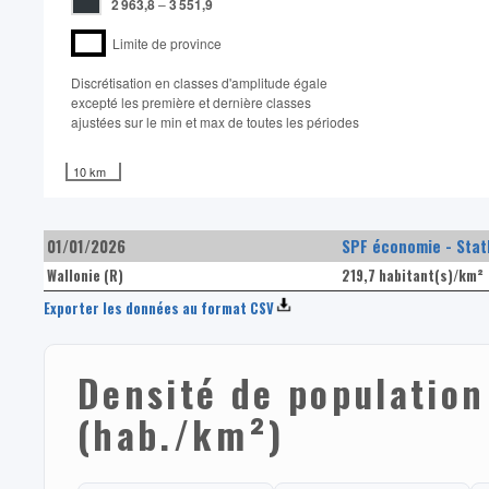
2 963,8
–
3 551,9
Limite de province
Discrétisation en classes d'amplitude égale​
excepté les première et dernière classes
ajustées sur le min et max de toutes les périodes
10 km
01/01/2026
SPF économie - Stat
Wallonie (R)
219,7 habitant(s)/km²
Exporter les données au format CSV
Densité de populatio
(hab./km²)