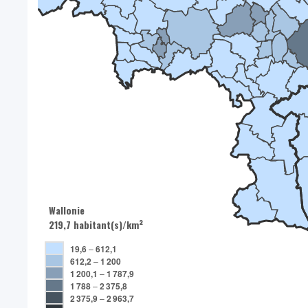
Wallonie
219,7 habitant(s)/km²
19,6
–
612,1
612,2
–
1 200
1 200,1
–
1 787,9
1 788
–
2 375,8
2 375,9
–
2 963,7