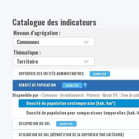
Catalogue des indicateurs
Niveaux d’agrégation :
Thématique :
SUPERFICIE DES ENTITÉS ADMINISTRATIVES
QUARTIER
Disponible par :
Commune - Arrondissement - Province - Bassin EFE - Zone de poli
DENSITÉ DE POPULATION
QUARTIER
Superficie en km²
Disponible par :
Commune - Arrondissement - Province - Bassin EFE - Zone de poli
Densité de population contemporaine (hab./km²)
Densité de population pour comparaisons temporelles (hab./
OCCUPATION DU SOL
QUARTIER
Disponible par :
Commune - Arrondissement - Province - Bassin EFE - Zone de poli
UTILISATION DU SOL (RÉPARTITION DE LA SUPERFICIE PAR CATÉGORIE)