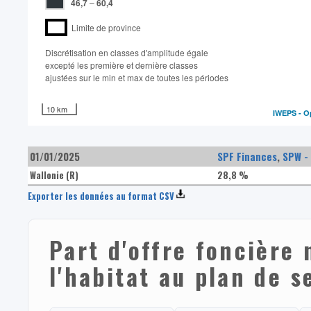
46,7
–
60,4
Limite de province
Discrétisation en classes d'amplitude égale​
excepté les première et dernière classes
ajustées sur le min et max de toutes les périodes
10 km
IWEPS -
O
01/01/2025
SPF Finances
,
SPW -
Wallonie (R)
28,8 %
Exporter les données au format CSV
Part d'offre foncière
l'habitat au plan de s