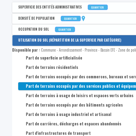
SUPERFICIE DES ENTITÉS ADMINISTRATIVES
QUARTIER
Disponible par :
Commune - Arrondissement - Province - Bassin EFE - Zone de poli
DENSITÉ DE POPULATION
QUARTIER
Superficie en km²
Disponible par :
Commune - Arrondissement - Province - Bassin EFE - Zone de poli
OCCUPATION DU SOL
QUARTIER
Densité de population contemporaine (hab./km²)
Disponible par :
Commune - Arrondissement - Province - Bassin EFE - Zone de poli
UTILISATION DU SOL (RÉPARTITION DE LA SUPERFICIE PAR CATÉGORIE)
Densité de population pour comparaisons temporelles (hab./
Part de superficie occupée par un revêtement artificiel au sol
Disponible par :
Commune - Arrondissement - Province - Bassin EFE - Zone de pol
Part de superficie occupée par des constructions artificielles
Part de superficie artificialisée
Part de superficie occupée par le réseau ferroviaire
Part de terrains résidentiels
Part de superficie occupée par des sols nus
Part de terrains occupés par des commerces, bureaux et ser
Part de superficie occupée par des eaux de surface
Part de terrains occupés par des services publics et équip
Part de superficie occupée par un couvert herbacé en rotation
Part de terrains à usage de loisirs et espaces verts urbains
Part de superficie occupée par des couvert herbacé toute l'a
Part de terrains occupés par des bâtiments agricoles
Part de superficie occupée par des résineux (>3m)
Part de terrains à usage industriel et artisanal
Part de superficie occupée par des feuillus (>3m)
Part de carrières, décharges et espaces abandonnés
Part de superficie occupée par des résineux (<3m)
Part d'infrastructures de transport