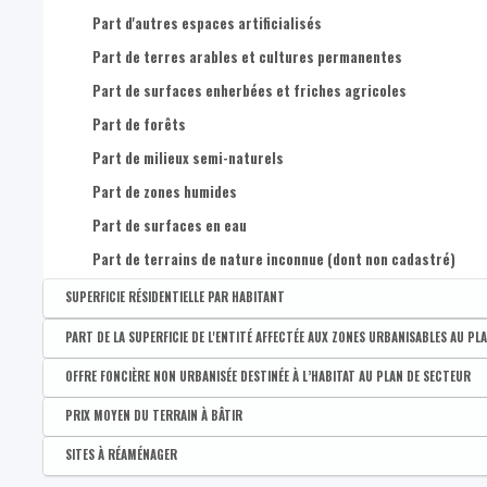
Part de superficie occupée par des feuillus (<3m)
Part d'autres espaces artificialisés
Part de terres arables et cultures permanentes
Part de surfaces enherbées et friches agricoles
Part de forêts
Part de milieux semi-naturels
Part de zones humides
Part de surfaces en eau
Part de terrains de nature inconnue (dont non cadastré)
SUPERFICIE RÉSIDENTIELLE PAR HABITANT
Disponible par :
Commune - Arrondissement - Province - Bassin EFE - Zone de pol
PART DE LA SUPERFICIE DE L'ENTITÉ AFFECTÉE AUX ZONES URBANISABLES AU PL
Superficie résidentielle par habitant (m²)
Disponible par :
Commune - Arrondissement - Province - Bassin EFE - Zone de pol
OFFRE FONCIÈRE NON URBANISÉE DESTINÉE À L’HABITAT AU PLAN DE SECTEUR
Part de la superficie destinée à l'urbanisation ou ZACC
Disponible par :
Commune - Arrondissement - Province - Bassin EFE - Zone de pol
PRIX MOYEN DU TERRAIN À BÂTIR
Part de la superficie affectée à de l'activité économique mixte
Part d'offre foncière non urbanisée destinée à l'habitat au pl
Disponible par :
Commune - Arrondissement - Province
SITES À RÉAMÉNAGER
Part de la superficie affectée à de l'activité économique indus
Prix moyen du terrain à bâtir (euros/m²)