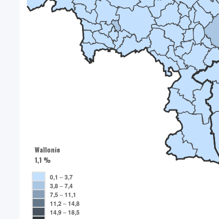
Wallonie
1,1 %
0,1
–
3,7
3,8
–
7,4
7,5
–
11,1
11,2
–
14,8
14,9
–
18,5