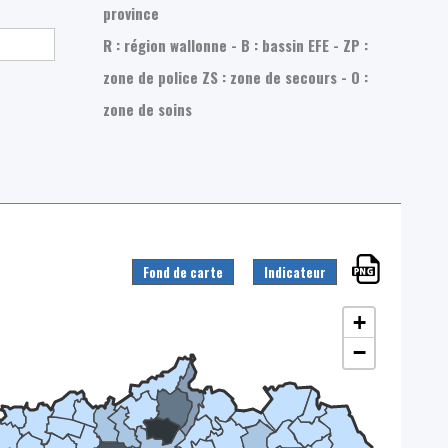
province
R : région wallonne - B : bassin EFE - ZP :
zone de police
ZS : zone de secours - O :
zone de soins
Fond de carte
Indicateur
+
−