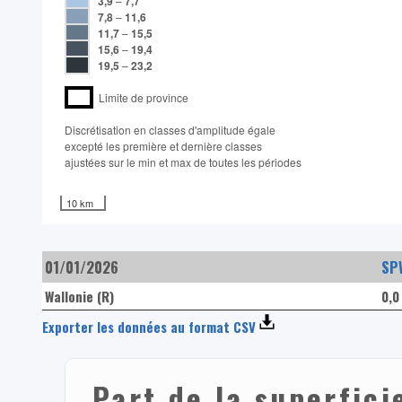
3,9
–
7,7
7,8
–
11,6
11,7
–
15,5
15,6
–
19,4
19,5
–
23,2
Limite de province
Discrétisation en classes d'amplitude égale​
excepté les première et dernière classes
ajustées sur le min et max de toutes les périodes
10 km
01/01/2026
SP
Wallonie (R)
0,
Exporter les données au format CSV
Part de la superfici