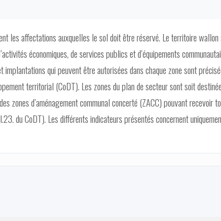
t les affectations auxquelles le sol doit être réservé. Le territoire wallon
d’activités économiques, de services publics et d’équipements communautai
 et implantations qui peuvent être autorisées dans chaque zone sont précis
ppement territorial (CoDT). Les zones du plan de secteur sont soit destiné
 soit des zones d’aménagement communal concerté (ZACC) pouvant recevoir t
D.II.23. du CoDT). Les différents indicateurs présentés concernent uniquemen