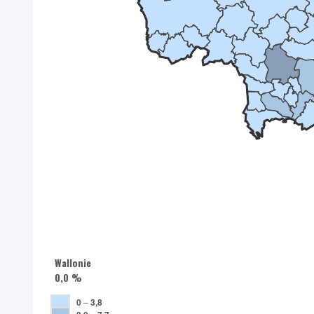
Wallonie
0,0 %
0
–
3,8