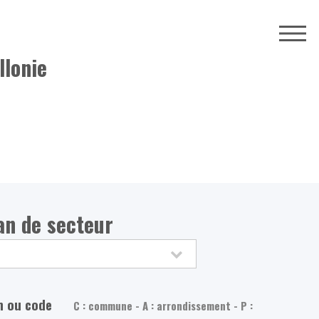
llonie
lan de secteur
m ou code
C : commune - A : arrondissement - P :