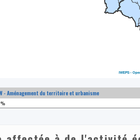
IWEPS -
Ope
W - Aménagement du territoire et urbanisme
0 %
e affectée à de l'activité