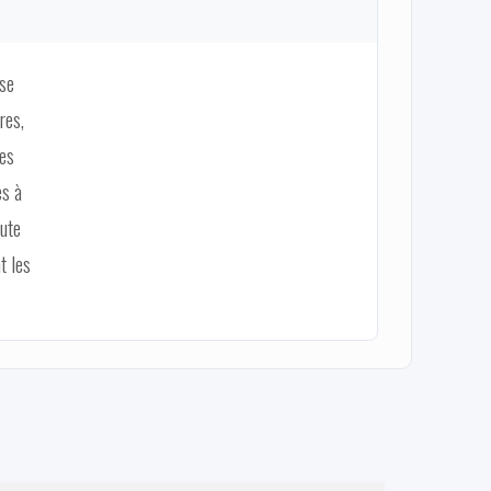
 se
res,
ées
es à
oute
t les