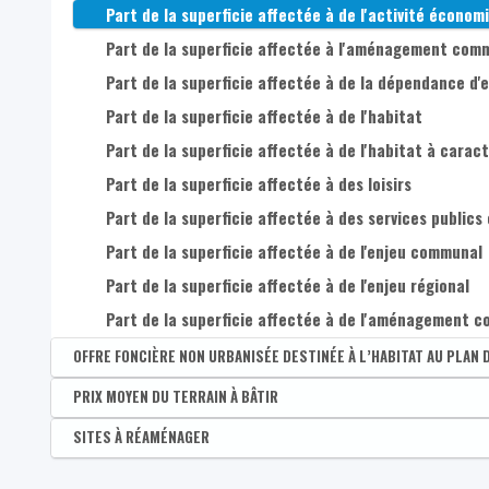
Part de la superficie affectée à de l'activité économi
Part de superficie occupée par un couvert herbacé en
Part de terrains à usage de loisirs et espaces verts 
Part de la superficie affectée à l'aménagement commu
Part de superficie occupée par des couvert herbacé 
Part de terrains occupés par des bâtiments agricole
Part de la superficie affectée à de la dépendance d'e
Part de superficie occupée par des résineux (>3m)
Part de terrains à usage industriel et artisanal
Part de la superficie affectée à de l'habitat
Part de superficie occupée par des feuillus (>3m)
Part de carrières, décharges et espaces abandonnés
Part de la superficie affectée à de l'habitat à caract
Part de superficie occupée par des résineux (<3m)
Part de la superficie affectée à des loisirs
Part d'infrastructures de transport
Part de la superficie affectée à des services public
Part de superficie occupée par des feuillus (<3m)
Part d'autres espaces artificialisés
Part de la superficie affectée à de l'enjeu communal
Part de terres arables et cultures permanentes
Part de la superficie affectée à de l'enjeu régional
Part de surfaces enherbées et friches agricoles
Part de la superficie affectée à de l'aménagement 
Part de forêts
OFFRE FONCIÈRE NON URBANISÉE DESTINÉE À L’HABITAT AU PLAN 
Part de milieux semi-naturels
Disponible par :
PRIX MOYEN DU TERRAIN À BÂTIR
Commune - Arrondissement - Province - Bassin EFE - Zone 
Part de zones humides
Part d'offre foncière non urbanisée destinée à l'habi
Disponible par :
SITES À RÉAMÉNAGER
Commune - Arrondissement - Province
Part de surfaces en eau
Prix moyen du terrain à bâtir (euros/m²)
Disponible par :
Commune - Arrondissement - Province - Bassin EFE - Zone 