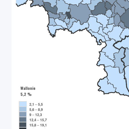
Wallonie
5,2 %
2,1
–
5,5
5,6
–
8,9
9
–
12,3
12,4
–
15,7
15,8
–
19,1