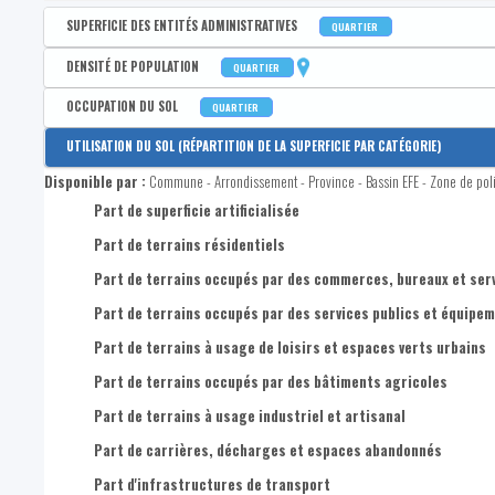
SUPERFICIE DES ENTITÉS ADMINISTRATIVES
QUARTIER
Disponible par :
Commune - Arrondissement - Province - Bassin EFE - Zone de poli
DENSITÉ DE POPULATION
QUARTIER
Superficie en km²
Disponible par :
Commune - Arrondissement - Province - Bassin EFE - Zone de poli
OCCUPATION DU SOL
QUARTIER
Densité de population contemporaine (hab./km²)
Disponible par :
Commune - Arrondissement - Province - Bassin EFE - Zone de poli
UTILISATION DU SOL (RÉPARTITION DE LA SUPERFICIE PAR CATÉGORIE)
Densité de population pour comparaisons temporelles (hab./
Part de superficie occupée par un revêtement artificiel au sol
Disponible par :
Commune - Arrondissement - Province - Bassin EFE - Zone de pol
Part de superficie occupée par des constructions artificielles
Part de superficie artificialisée
Part de superficie occupée par le réseau ferroviaire
Part de terrains résidentiels
Part de superficie occupée par des sols nus
Part de terrains occupés par des commerces, bureaux et ser
Part de superficie occupée par des eaux de surface
Part de terrains occupés par des services publics et équip
Part de superficie occupée par un couvert herbacé en rotation
Part de terrains à usage de loisirs et espaces verts urbains
Part de superficie occupée par des couvert herbacé toute l'a
Part de terrains occupés par des bâtiments agricoles
Part de superficie occupée par des résineux (>3m)
Part de terrains à usage industriel et artisanal
Part de superficie occupée par des feuillus (>3m)
Part de carrières, décharges et espaces abandonnés
Part de superficie occupée par des résineux (<3m)
Part d'infrastructures de transport