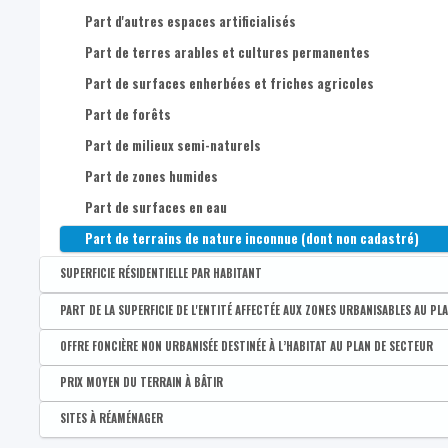
Part de superficie occupée par des feuillus (<3m)
Part d'autres espaces artificialisés
Part de terres arables et cultures permanentes
Part de surfaces enherbées et friches agricoles
Part de forêts
Part de milieux semi-naturels
Part de zones humides
Part de surfaces en eau
Part de terrains de nature inconnue (dont non cadastré)
SUPERFICIE RÉSIDENTIELLE PAR HABITANT
Disponible par :
Commune - Arrondissement - Province - Bassin EFE - Zone de pol
PART DE LA SUPERFICIE DE L'ENTITÉ AFFECTÉE AUX ZONES URBANISABLES AU PL
Superficie résidentielle par habitant (m²)
Disponible par :
Commune - Arrondissement - Province - Bassin EFE - Zone de pol
OFFRE FONCIÈRE NON URBANISÉE DESTINÉE À L’HABITAT AU PLAN DE SECTEUR
Part de la superficie destinée à l'urbanisation ou ZACC
Disponible par :
Commune - Arrondissement - Province - Bassin EFE - Zone de pol
PRIX MOYEN DU TERRAIN À BÂTIR
Part de la superficie affectée à de l'activité économique mixte
Part d'offre foncière non urbanisée destinée à l'habitat au pl
Disponible par :
Commune - Arrondissement - Province
SITES À RÉAMÉNAGER
Part de la superficie affectée à de l'activité économique indus
Prix moyen du terrain à bâtir (euros/m²)