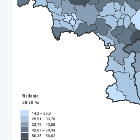
Wallonie
38,78 %
14,2
–
25,5
25,51
–
33,78
33,79
–
42,06
42,07
–
50,34
50,35
–
58,62