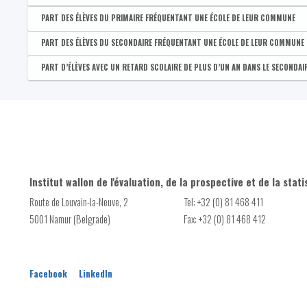
Nombre d'élèves inscrits dans le secondaire (par entité de sc
Disponible par :
Commune - Arrondissement - Province - Bassin EFE - Zone de pol
PART DES ÉLÈVES DU PRIMAIRE FRÉQUENTANT UNE ÉCOLE DE LEUR COMMUNE
Part des élèves du maternel fréquentant une école de leur 
Disponible par :
Commune - Arrondissement - Province - Bassin EFE - Zone de pol
PART DES ÉLÈVES DU SECONDAIRE FRÉQUENTANT UNE ÉCOLE DE LEUR COMMUNE
Part des élèves du primaire fréquentant une école de leur c
Disponible par :
Commune - Arrondissement - Province - Bassin EFE - Zone de pol
PART D’ÉLÈVES AVEC UN RETARD SCOLAIRE DE PLUS D’UN AN DANS LE SECONDAI
Part des élèves du secondaire fréquentant une école de leur
Disponible par :
Commune - Arrondissement - Province - Bassin EFE - Zone de pol
Part d'élèves du secondaire en retard
Institut wallon de l'évaluation, de la prospective et de la stati
Route de Louvain-la-Neuve, 2
Tel: +32 (0) 81 468 411
5001 Namur (Belgrade)
Fax: +32 (0) 81 468 412
Facebook
LinkedIn