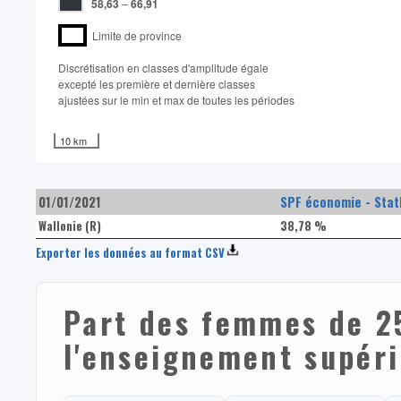
58,63
–
66,91
Limite de province
Discrétisation en classes d'amplitude égale​
excepté les première et dernière classes
ajustées sur le min et max de toutes les périodes
10 km
01/01/2021
SPF économie - Stat
Wallonie (R)
38,78 %
Exporter les données au format CSV
Part des femmes de 2
l'enseignement supér